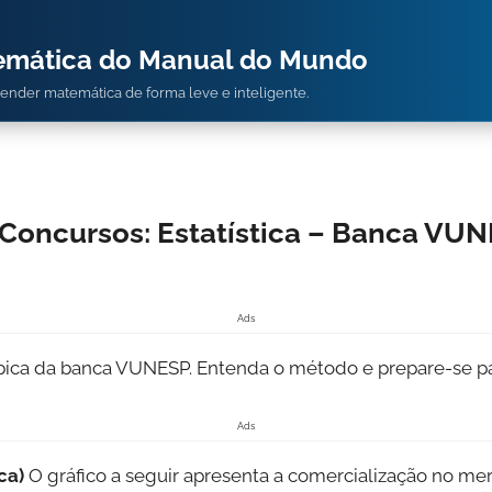
temática do Manual do Mundo
prender matemática de forma leve e inteligente.
Concursos: Estatística – Banca VUN
Ads
ípica da banca VUNESP. Entenda o método e prepare-se pa
Ads
ica)
O gráfico a seguir apresenta a comercialização no me