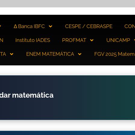
∆ Banca IBFC
CESPE / CEBRASPE
CON
N
Instituto IADES
PROFMAT
UNICAMP
ITA
ENEM MATEMÁTICA
FGV 2025 Matem
udar matemática