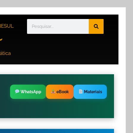
ESUL
ática
WhatsApp
eBook
Materiais