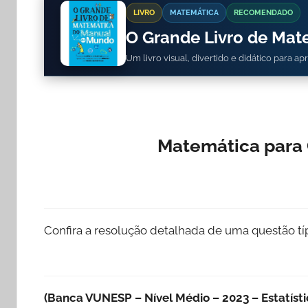
LIVRO
MATEMÁTICA
RECOMENDADO
O Grande Livro de Ma
Um livro visual, divertido e didático para a
Matemática para 
Confira a resolução detalhada de uma questão t
(Banca VUNESP – Nível Médio – 2023 – Estatíst