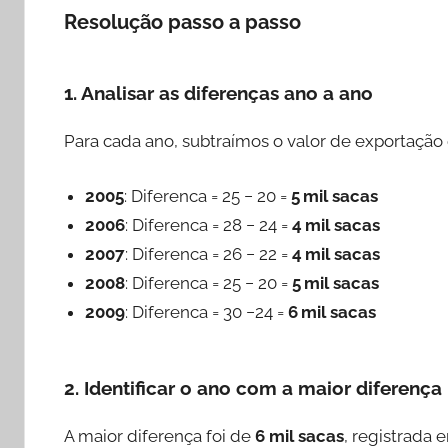
Resolução passo a passo
1. Analisar as diferenças ano a ano
Para cada ano, subtraímos o valor de exportação 
2005
: Diferenca = 25 − 20 =
5 mil sacas
2006
: Diferenca = 28 − 24 =
4 mil sacas
2007
: Diferenca = 26 − 22 =
4 mil sacas
2008
: Diferenca = 25 − 20 =
5 mil sacas
2009
: Diferenca = 30 −24 =
6 mil sacas
2. Identificar o ano com a maior diferença
A maior diferença foi de
6 mil sacas
, registrada