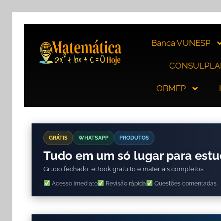
Banca VUNESP
CONSULPLA
OBMEP
GRÁTIS
WHATSAPP
PRODUTOS
Tudo em um só lugar para est
Grupo fechado, eBook gratuito e materiais completos.
Acesso imediato
Revisão rápida
Questões comentadas