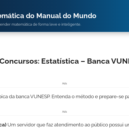
temática do Manual do Mundo
prender matemática de forma leve e inteligente.
Concursos: Estatística – Banca VUN
Ads
ípica da banca VUNESP. Entenda o método e prepare-se pa
Ads
ca)
Um servidor que faz atendimento ao público possui um