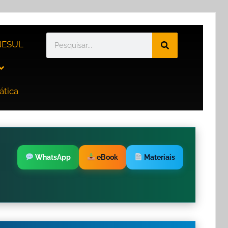
ESUL
ática
WhatsApp
eBook
Materiais