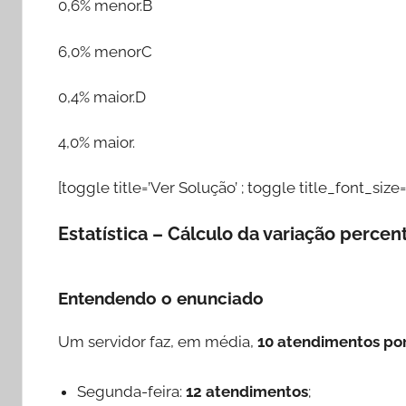
0,6% menor.B
6,0% menorC
0,4% maior.D
4,0% maior.
[toggle title=’Ver Solução’ ; toggle title_font_size=
Estatística – Cálculo da variação perce
Entendendo o enunciado
Um servidor faz, em média,
10 atendimentos por
Segunda-feira:
12 atendimentos
;