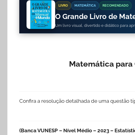
LIVRO
MATEMÁTICA
RECOMENDADO
O Grande Livro de Ma
Um livro visual, divertido e didático para a
Matemática para 
Confira a resolução detalhada de uma questão t
(Banca VUNESP – Nível Médio – 2023 – Estatísti