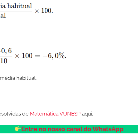
média habitual.
esolvidas de
Matemática VUNESP
aqui.
Entre no nosso canal do WhatsApp