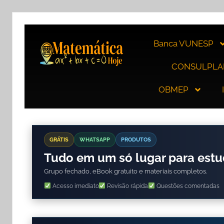
Banca VUNESP
CONSULPLA
OBMEP
GRÁTIS
WHATSAPP
PRODUTOS
Tudo em um só lugar para est
Grupo fechado, eBook gratuito e materiais completos.
Acesso imediato
Revisão rápida
Questões comentadas