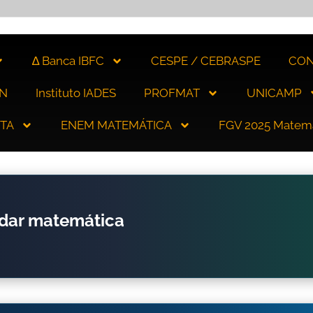
∆ Banca IBFC
CESPE / CEBRASPE
CON
N
Instituto IADES
PROFMAT
UNICAMP
ITA
ENEM MATEMÁTICA
FGV 2025 Matem
udar matemática