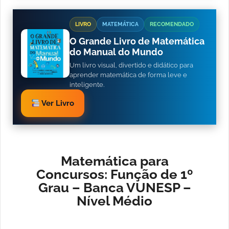
LIVRO
MATEMÁTICA
RECOMENDADO
O Grande Livro de Matemática
do Manual do Mundo
Um livro visual, divertido e didático para
aprender matemática de forma leve e
inteligente.
Ver Livro
Matemática para
Concursos: Função de 1º
Grau – Banca VUNESP –
Nível Médio