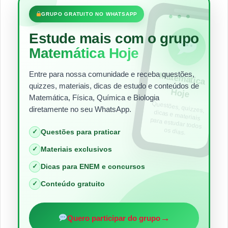
•••
GRUPO GRATUITO NO WHATSAPP
Estude mais com o grupo
Matemática Hoje
Entre para nossa comunidade e receba questões,
Matem
ática
quizzes, materiais, dicas de estudo e conteúdos de
Hoje
Matemática, Física, Química e Biologia
Questões, quizzes,
dicas e materiais
para estudar todos
diretamente no seu WhatsApp.
os dias.
✓
Questões para praticar
✓
Materiais exclusivos
✓
Dicas para ENEM e concursos
✓
Conteúdo gratuito
→
Quero participar do grupo