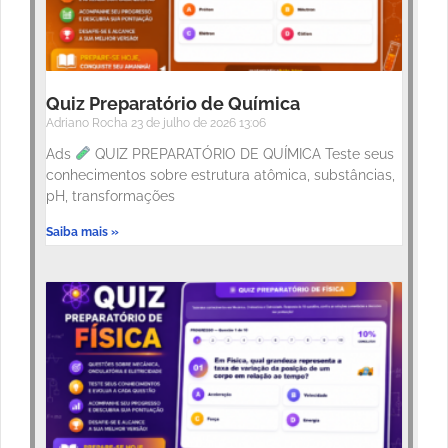
Quiz Preparatório de Química
Adriano Rocha
23 de julho de 2026
13:06
Ads
QUIZ PREPARATÓRIO DE QUÍMICA Teste seus
conhecimentos sobre estrutura atômica, substâncias,
pH, transformações
Saiba mais »