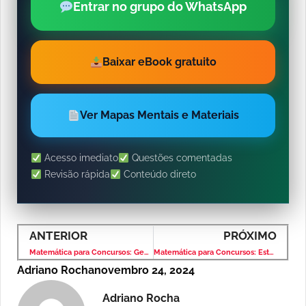
Entrar no grupo do WhatsApp
Baixar eBook gratuito
Ver Mapas Mentais e Materiais
Acesso imediato
Questões comentadas
Revisão rápida
Conteúdo direto
ANTERIOR
PRÓXIMO
Matemática para Concursos: Geometria Plana – Banca VUNESP – Nível Médio
Matemática para Concursos: Estatística – Banca VUNESP – Nível Médio
Adriano Rocha
novembro 24, 2024
Adriano Rocha