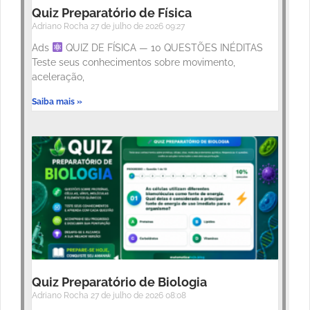
Quiz Preparatório de Física
Adriano Rocha
27 de julho de 2026
09:27
Ads
QUIZ DE FÍSICA — 10 QUESTÕES INÉDITAS
Teste seus conhecimentos sobre movimento,
aceleração,
Saiba mais »
Quiz Preparatório de Biologia
Adriano Rocha
27 de julho de 2026
08:08