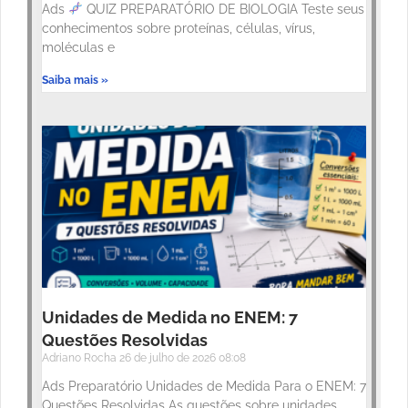
Ads
QUIZ PREPARATÓRIO DE BIOLOGIA Teste seus
conhecimentos sobre proteínas, células, vírus,
moléculas e
Saiba mais »
Unidades de Medida no ENEM: 7
Questões Resolvidas
Adriano Rocha
26 de julho de 2026
08:08
Ads Preparatório Unidades de Medida Para o ENEM: 7
Questões Resolvidas As questões sobre unidades