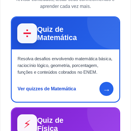
aprender cada vez mais.
Quiz de
➗
Matemática
Resolva desafios envolvendo matemática básica,
raciocínio lógico, geometria, porcentagem,
funções e conteúdos cobrados no ENEM.
→
Ver quizzes de Matemática
Quiz de
⚡
Física