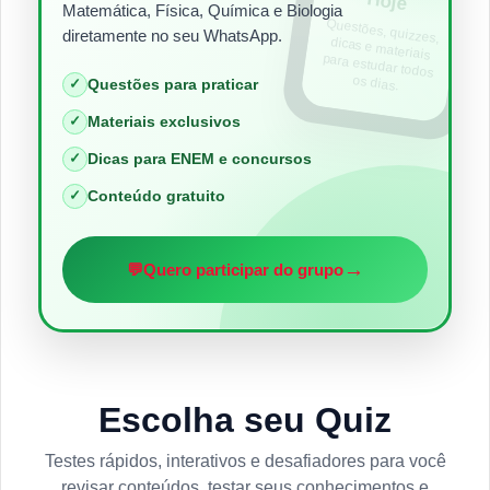
Hoje
Matemática, Física, Química e Biologia
Questões, quizzes,
dicas e materiais
para estudar todos
diretamente no seu WhatsApp.
os dias.
✓
Questões para praticar
✓
Materiais exclusivos
✓
Dicas para ENEM e concursos
✓
Conteúdo gratuito
→
💬
Quero participar do grupo
Escolha seu Quiz
Testes rápidos, interativos e desafiadores para você
revisar conteúdos, testar seus conhecimentos e