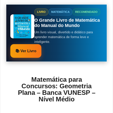
LIVRO
MATEMÁTICA
RECOMENDADO
O Grande Livro de Matemática
do Manual do Mundo
Um livro visual, divertido e didático para
aprender matemática de forma leve e
inteligente.
📚 Ver Livro
Matemática para
Concursos: Geometria
Plana – Banca VUNESP –
Nível Médio