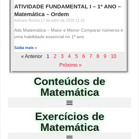
ATIVIDADE FUNDAMENTAL I – 1º ANO –
Matemática – Ordem
Adriano Rocha
17 de julho de 2026
11:18
Ads Matemática – Maior e Menor Comparar números é
uma habilidade essencial no 1º ano
Saiba mais »
« Anterior
1
2
3
4
5
6
7
8
9
10
Próximo »
Conteúdos de
Matemática
Exercícios de
Matemática