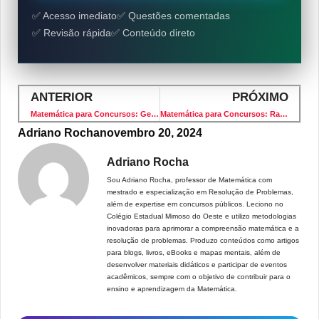
✅ Acesso imediato
✅ Questões comentadas
✅ Revisão rápida
✅ Conteúdo direto
ANTERIOR
PRÓXIMO
Matemática para Concursos: Geometria Plana – Banca VUNESP – Nível Médio
Matemática para Concursos: Razão e Proporção – Banca VUNESP – Nível Médio
Adriano Rocha
novembro 20, 2024
Adriano Rocha
Sou Adriano Rocha, professor de Matemática com
mestrado e especialização em Resolução de Problemas,
além de expertise em concursos públicos. Leciono no
Colégio Estadual Mimoso do Oeste e utilizo metodologias
inovadoras para aprimorar a compreensão matemática e a
resolução de problemas. Produzo conteúdos como artigos
para blogs, livros, eBooks e mapas mentais, além de
desenvolver materiais didáticos e participar de eventos
acadêmicos, sempre com o objetivo de contribuir para o
ensino e aprendizagem da Matemática.