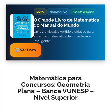
LIVRO
MATEMÁTICA
RECOMENDADO
O Grande Livro de Matemática
do Manual do Mundo
Um livro visual, divertido e didático para
aprender matemática de forma leve e
inteligente.
Ver Livro
Matemática para
Concursos: Geometria
Plana – Banca VUNESP –
Nível Superior