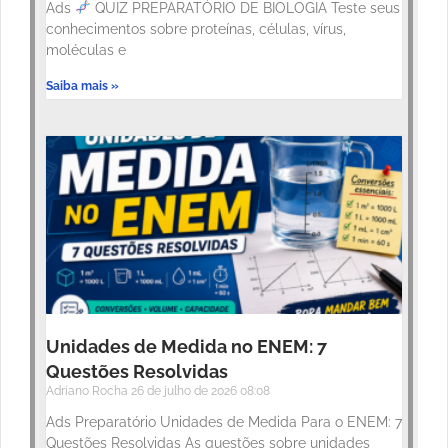
Ads
QUIZ PREPARATÓRIO DE BIOLOGIA Teste seus
conhecimentos sobre proteínas, células, vírus,
moléculas e
Saiba mais »
Unidades de Medida no ENEM: 7
Questões Resolvidas
Adriano Rocha
26 de julho de 2026
08:08
Ads Preparatório Unidades de Medida Para o ENEM: 7
Questões Resolvidas As questões sobre unidades