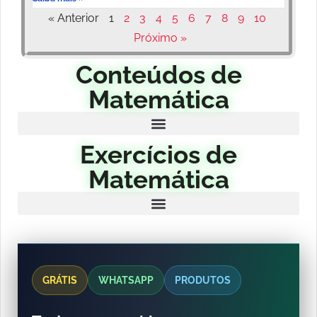
« Anterior
1
2
3
4
5
6
7
8
9
10
Próximo »
Conteúdos de
Matemática
Exercícios de
Matemática
GRÁTIS
WHATSAPP
PRODUTOS