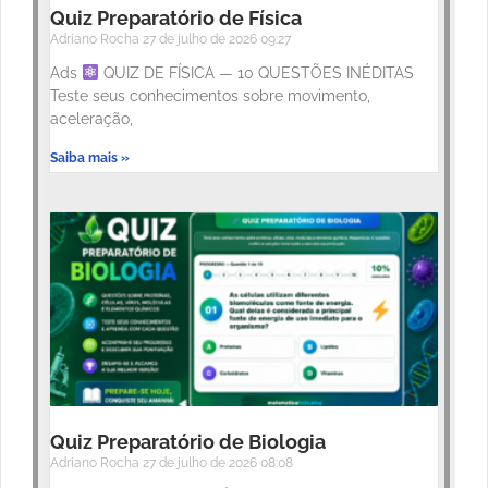
Quiz Preparatório de Física
Adriano Rocha
27 de julho de 2026
09:27
Ads
QUIZ DE FÍSICA — 10 QUESTÕES INÉDITAS
Teste seus conhecimentos sobre movimento,
aceleração,
Saiba mais »
Quiz Preparatório de Biologia
Adriano Rocha
27 de julho de 2026
08:08