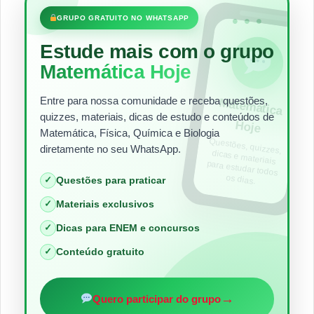
•••
GRUPO GRATUITO NO WHATSAPP
Estude mais com o grupo
Matemática Hoje
Entre para nossa comunidade e receba questões,
Matem
ática
quizzes, materiais, dicas de estudo e conteúdos de
Hoje
Matemática, Física, Química e Biologia
Questões, quizzes,
dicas e materiais
para estudar todos
diretamente no seu WhatsApp.
os dias.
✓
Questões para praticar
✓
Materiais exclusivos
✓
Dicas para ENEM e concursos
✓
Conteúdo gratuito
→
Quero participar do grupo