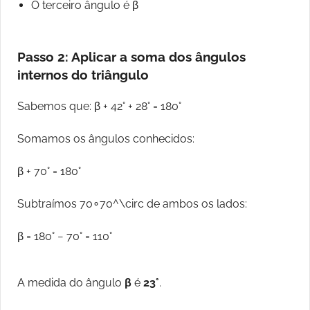
O terceiro ângulo é β
Passo 2: Aplicar a soma dos ângulos
internos do triângulo
Sabemos que: β + 42° + 28° = 180°
Somamos os ângulos conhecidos:
β + 70° = 180°
Subtraímos 70∘70^\circ de ambos os lados:
β = 180° − 70° = 110°
A medida do ângulo
β
é
23°
.