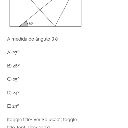
A medida do ângulo β é
A) 27º
B) 26º
C) 25º
D) 24º.
E) 23º
[toggle title=’Ver Solução’ ; toggle
title_font_size=’20px’]