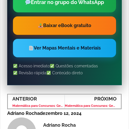
Entrar no grupo do WhatsApp
Baixar eBook gratuito
Ver Mapas Mentais e Materiais
Acesso imediato
Questões comentadas
Revisão rápida
Conteúdo direto
ANTERIOR
PRÓXIMO
Matemática para Concursos: Geometria Espacial – Banca VUNESP – Nível Superior
Matemática para Concursos: Geometria Plana – Banca VUNESP – Nível Superior
Adriano Rocha
dezembro 12, 2024
Adriano Rocha