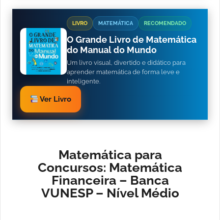
LIVRO
MATEMÁTICA
RECOMENDADO
O Grande Livro de Matemática
do Manual do Mundo
Um livro visual, divertido e didático para
aprender matemática de forma leve e
inteligente.
Ver Livro
Matemática para
Concursos: Matemática
Financeira – Banca
VUNESP – Nível Médio