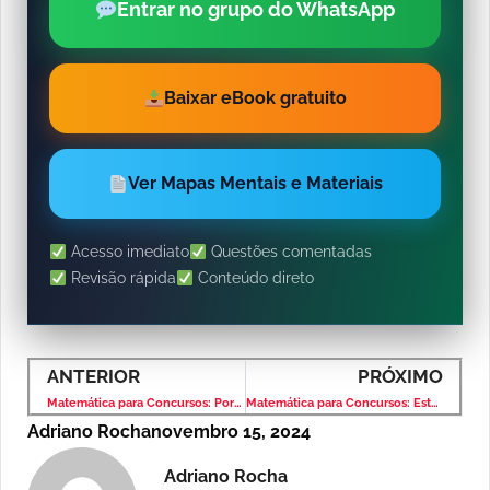
Entrar no grupo do WhatsApp
Baixar eBook gratuito
Ver Mapas Mentais e Materiais
Acesso imediato
Questões comentadas
Revisão rápida
Conteúdo direto
ANTERIOR
PRÓXIMO
Matemática para Concursos: Porcentagem – Banca VUNESP – Nível Médio
Matemática para Concursos: Estatística – Banca VUNESP – Nível Médio
Adriano Rocha
novembro 15, 2024
Adriano Rocha