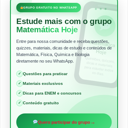
•••
GRUPO GRATUITO NO WHATSAPP
Estude mais com o grupo
Matemática Hoje
Entre para nossa comunidade e receba questões,
Matem
ática
quizzes, materiais, dicas de estudo e conteúdos de
Hoje
Matemática, Física, Química e Biologia
Questões, quizzes,
dicas e materiais
para estudar todos
diretamente no seu WhatsApp.
os dias.
✓
Questões para praticar
✓
Materiais exclusivos
✓
Dicas para ENEM e concursos
✓
Conteúdo gratuito
→
Quero participar do grupo