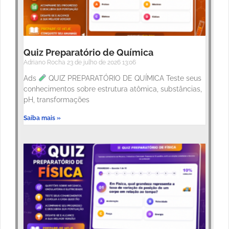
Quiz Preparatório de Química
Adriano Rocha
23 de julho de 2026
13:06
Ads
QUIZ PREPARATÓRIO DE QUÍMICA Teste seus
conhecimentos sobre estrutura atômica, substâncias,
pH, transformações
Saiba mais »