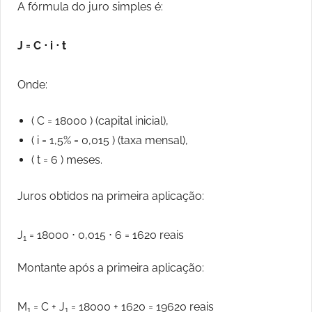
A fórmula do juro simples é:
J = C ⋅ i ⋅ t
Onde:
( C = 18000 ) (capital inicial),
( i = 1,5% = 0,015 ) (taxa mensal),
( t = 6 ) meses.
Juros obtidos na primeira aplicação:
J
= 18000 ⋅ 0,015 ⋅ 6 = 1620 reais
1
Montante após a primeira aplicação:
M
= C + J
= 18000 + 1620 = 19620 reais
1
1