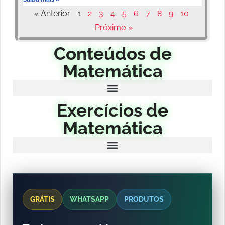
« Anterior
1
2
3
4
5
6
7
8
9
10
Próximo »
Conteúdos de
Matemática
Exercícios de
Matemática
GRÁTIS
WHATSAPP
PRODUTOS