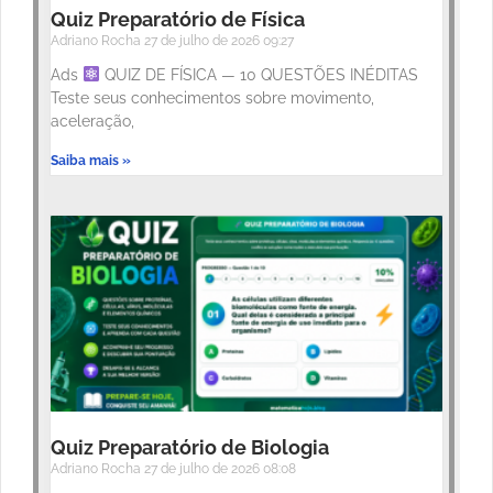
Quiz Preparatório de Física
Adriano Rocha
27 de julho de 2026
09:27
Ads
QUIZ DE FÍSICA — 10 QUESTÕES INÉDITAS
Teste seus conhecimentos sobre movimento,
aceleração,
Saiba mais »
Quiz Preparatório de Biologia
Adriano Rocha
27 de julho de 2026
08:08