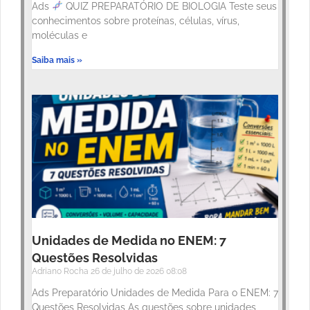
Ads
QUIZ PREPARATÓRIO DE BIOLOGIA Teste seus
conhecimentos sobre proteínas, células, vírus,
moléculas e
Saiba mais »
Unidades de Medida no ENEM: 7
Questões Resolvidas
Adriano Rocha
26 de julho de 2026
08:08
Ads Preparatório Unidades de Medida Para o ENEM: 7
Questões Resolvidas As questões sobre unidades