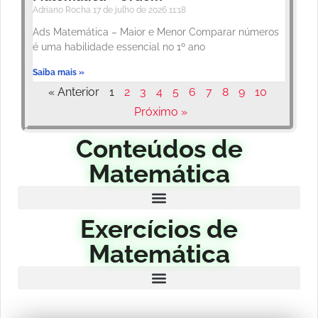
Adriano Rocha
17 de julho de 2026
11:18
Ads Matemática – Maior e Menor Comparar números
é uma habilidade essencial no 1º ano
Saiba mais »
« Anterior
1
2
3
4
5
6
7
8
9
10
Próximo »
Conteúdos de
Matemática
Exercícios de
Matemática