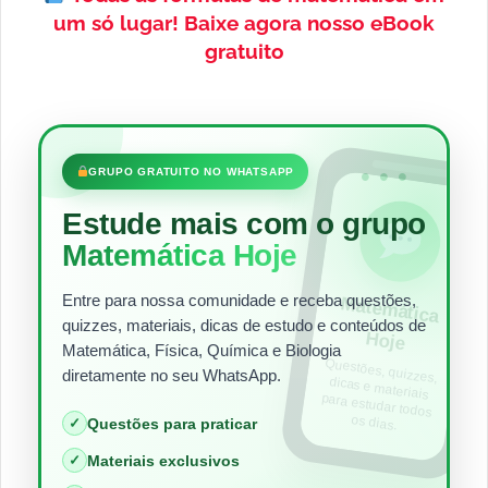
um só lugar!
Baixe agora nosso eBook
gratuito
•••
GRUPO GRATUITO NO WHATSAPP
Estude mais com o grupo
Matemática Hoje
Entre para nossa comunidade e receba questões,
Matem
ática
quizzes, materiais, dicas de estudo e conteúdos de
Hoje
Matemática, Física, Química e Biologia
Questões, quizzes,
dicas e materiais
para estudar todos
diretamente no seu WhatsApp.
os dias.
✓
Questões para praticar
✓
Materiais exclusivos