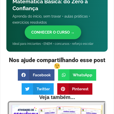
Matemática Básica: do Zero à
Confiança
Aprenda do início, sem travar • aulas práticas •
exercícios resolvidos
CONHECER O CURSO →
Ideal para iniciantes • ENEM • concursos • reforço escolar
Nos ajude compartilhando esse post
Facebook
WhatsApp
Twitter
Pinterest
Veja também...