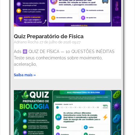
Quiz Preparatório de Física
Adriano Rocha
27 de julho de 2026
09:27
Ads
QUIZ DE FÍSICA — 10 QUESTÕES INÉDITAS
Teste seus conhecimentos sobre movimento,
aceleração,
Saiba mais »