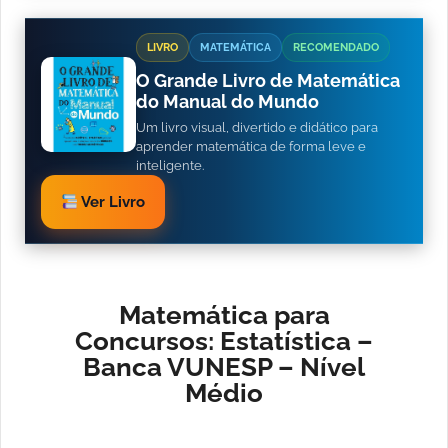
LIVRO
MATEMÁTICA
RECOMENDADO
O Grande Livro de Matemática
do Manual do Mundo
Um livro visual, divertido e didático para
aprender matemática de forma leve e
inteligente.
Ver Livro
Matemática para
Concursos: Estatística –
Banca VUNESP – Nível
Médio