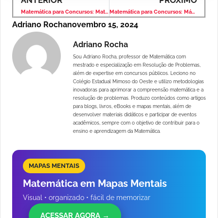
Matemática para Concursos: Matemática Financeira – Banca VUNESP – Nível Médio
Matemática para Concursos: Máximo Divisor Comum – Banca VUNESP – Nível Médio
Adriano Rocha
novembro 15, 2024
Adriano Rocha
Sou Adriano Rocha, professor de Matemática com
mestrado e especialização em Resolução de Problemas,
além de expertise em concursos públicos. Leciono no
Colégio Estadual Mimoso do Oeste e utilizo metodologias
inovadoras para aprimorar a compreensão matemática e a
resolução de problemas. Produzo conteúdos como artigos
para blogs, livros, eBooks e mapas mentais, além de
desenvolver materiais didáticos e participar de eventos
acadêmicos, sempre com o objetivo de contribuir para o
ensino e aprendizagem da Matemática.
MAPAS MENTAIS
Matemática em Mapas Mentais
Visual • organizado • fácil de memorizar
ACESSAR AGORA →