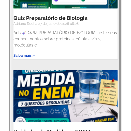
Quiz Preparatório de Biologia
Adriano Rocha
27 de julho de 2026
08:08
Ads
QUIZ PREPARATÓRIO DE BIOLOGIA Teste seus
conhecimentos sobre proteínas, células, vírus,
moléculas e
Saiba mais »