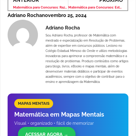
ANTERIOR
PRÓXIMO
Matemática para Concursos: Razão e Proporção – Banca VUNESP – Nível Médio
Matemática para Concursos: Estatística – Banca VUNESP – Nível Médio
Adriano Rocha
novembro 25, 2024
Adriano Rocha
Sou Adriano Rocha, professor de Matemática com
mestrado e especialização em Resolução de Problemas,
além de expertise em concursos públicos. Leciono no
Colégio Estadual Mimoso do Oeste e utilizo metodologias
inovadoras para aprimorar a compreensão matemática e a
resolução de problemas. Produzo conteúdos como artigos
para blogs, livros, eBooks e mapas mentais, além de
desenvolver materiais didáticos e participar de eventos
acadêmicos, sempre com o objetivo de contribuir para o
ensino e aprendizagem da Matemática.
MAPAS MENTAIS
Matemática em Mapas Mentais
Visual • organizado • fácil de memorizar
ACESSAR AGORA →