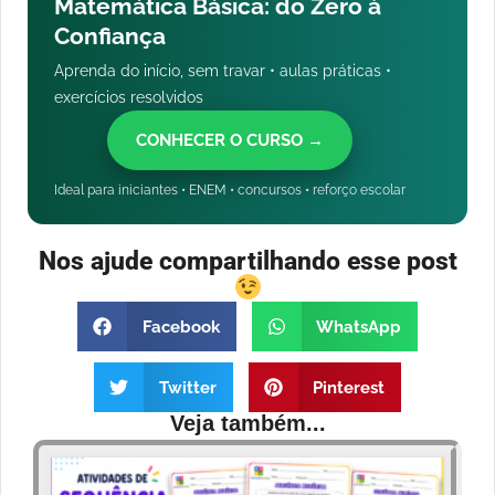
Matemática Básica: do Zero à
Confiança
Aprenda do início, sem travar • aulas práticas •
exercícios resolvidos
CONHECER O CURSO →
Ideal para iniciantes • ENEM • concursos • reforço escolar
Nos ajude compartilhando esse post
Facebook
WhatsApp
Twitter
Pinterest
Veja também...