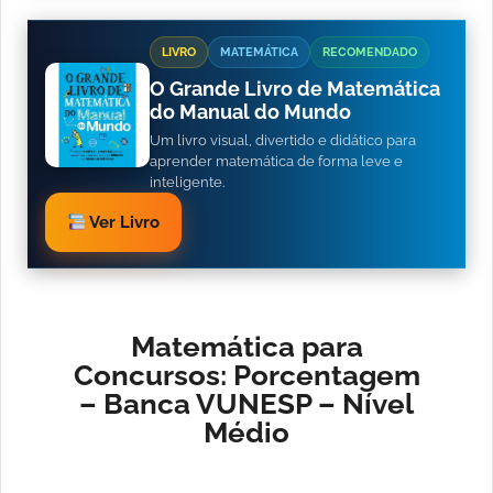
LIVRO
MATEMÁTICA
RECOMENDADO
O Grande Livro de Matemática
do Manual do Mundo
Um livro visual, divertido e didático para
aprender matemática de forma leve e
inteligente.
Ver Livro
Matemática para
Concursos: Porcentagem
– Banca VUNESP – Nível
Médio