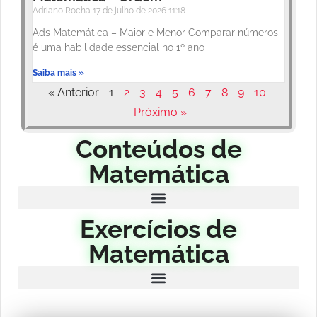
Adriano Rocha
17 de julho de 2026
11:18
Ads Matemática – Maior e Menor Comparar números
é uma habilidade essencial no 1º ano
Saiba mais »
« Anterior
1
2
3
4
5
6
7
8
9
10
Próximo »
Conteúdos de
Matemática
Exercícios de
Matemática