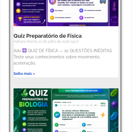
Quiz Preparatório de Física
Adriano Rocha
27 de julho de 2026
09:27
Ads
QUIZ DE FÍSICA — 10 QUESTÕES INÉDITAS
Teste seus conhecimentos sobre movimento,
aceleração,
Saiba mais »