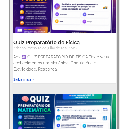
Quiz Preparatório de Física
Adriano Rocha
20 de julho de 2026
10:26
Ads
QUIZ PREPARATÓRIO DE FÍSICA Teste seus
conhecimentos em Mecânica, Ondulatória e
Eletricidade. Responda
Saiba mais »