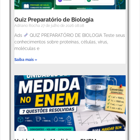
Quiz Preparatório de Biologia
Adriano Rocha
27 de julho de 2026
08:08
Ads
QUIZ PREPARATÓRIO DE BIOLOGIA Teste seus
conhecimentos sobre proteínas, células, vírus,
moléculas e
Saiba mais »