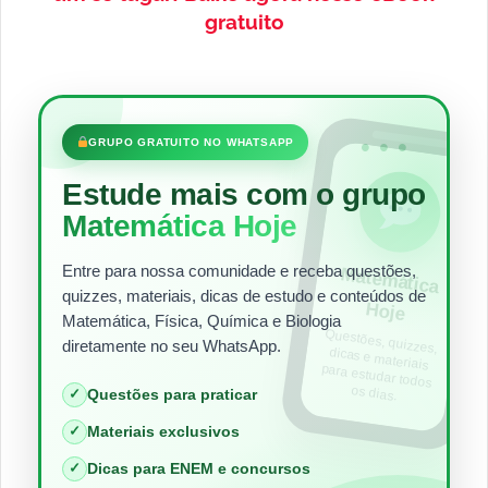
gratuito
•••
GRUPO GRATUITO NO WHATSAPP
Estude mais com o grupo
Matemática Hoje
Entre para nossa comunidade e receba questões,
Matem
ática
quizzes, materiais, dicas de estudo e conteúdos de
Hoje
Matemática, Física, Química e Biologia
Questões, quizzes,
dicas e materiais
para estudar todos
diretamente no seu WhatsApp.
os dias.
✓
Questões para praticar
✓
Materiais exclusivos
✓
Dicas para ENEM e concursos