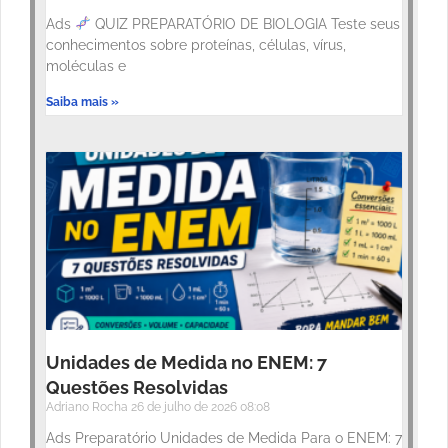
Ads
QUIZ PREPARATÓRIO DE BIOLOGIA Teste seus
conhecimentos sobre proteínas, células, vírus,
moléculas e
Saiba mais »
Unidades de Medida no ENEM: 7
Questões Resolvidas
Adriano Rocha
26 de julho de 2026
08:08
Ads Preparatório Unidades de Medida Para o ENEM: 7