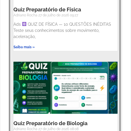
Quiz Preparatório de Física
Adriano Rocha
27 de julho de 2026
09:27
Ads
QUIZ DE FÍSICA — 10 QUESTÕES INÉDITAS
Teste seus conhecimentos sobre movimento,
aceleração,
Saiba mais »
Quiz Preparatório de Biologia
Adriano Rocha
27 de julho de 2026
08:08