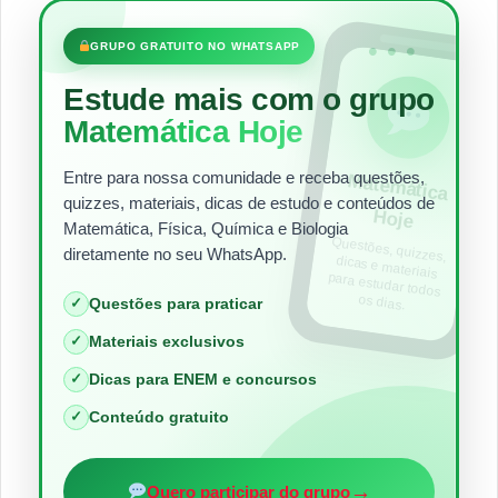
•••
GRUPO GRATUITO NO WHATSAPP
Estude mais com o grupo
Matemática Hoje
Entre para nossa comunidade e receba questões,
Matem
ática
quizzes, materiais, dicas de estudo e conteúdos de
Hoje
Matemática, Física, Química e Biologia
Questões, quizzes,
dicas e materiais
para estudar todos
diretamente no seu WhatsApp.
os dias.
✓
Questões para praticar
✓
Materiais exclusivos
✓
Dicas para ENEM e concursos
✓
Conteúdo gratuito
→
Quero participar do grupo