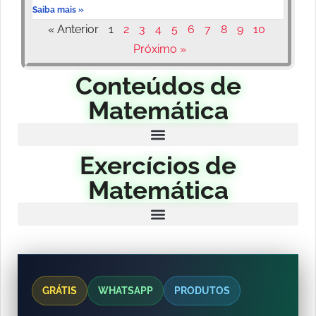
Saiba mais »
« Anterior
1
2
3
4
5
6
7
8
9
10
Próximo »
Conteúdos de
Matemática
Exercícios de
Matemática
GRÁTIS
WHATSAPP
PRODUTOS