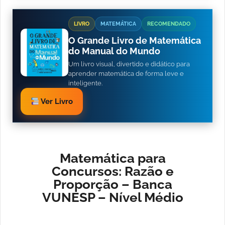
LIVRO
MATEMÁTICA
RECOMENDADO
O Grande Livro de Matemática
do Manual do Mundo
Um livro visual, divertido e didático para
aprender matemática de forma leve e
inteligente.
Ver Livro
Matemática para
Concursos: Razão e
Proporção – Banca
VUNESP – Nível Médio