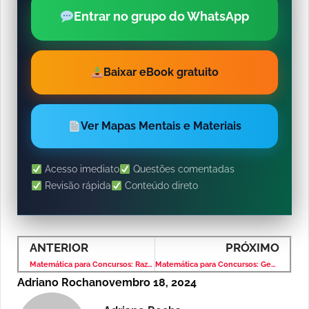
Entrar no grupo do WhatsApp
Baixar eBook gratuito
Ver Mapas Mentais e Materiais
Acesso imediato
Questões comentadas
Revisão rápida
Conteúdo direto
ANTERIOR
PRÓXIMO
Matemática para Concursos: Razão e Proporção – Banca VUNESP – Nível Médio
Matemática para Concursos: Geometria Plana – Banca VUNESP – Nível Médio
Adriano Rocha
novembro 18, 2024