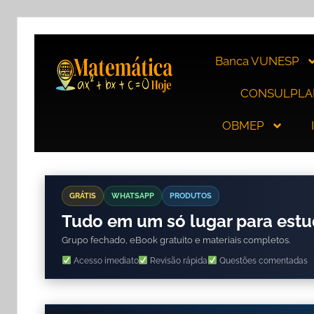
Banca VUNESP
CONSULPLA
OBMEP
GRÁTIS
WHATSAPP
PRODUTOS
Tudo em um só lugar para est
Grupo fechado, eBook gratuito e materiais completos.
Acesso imediato
Revisão rápida
Questões comentadas