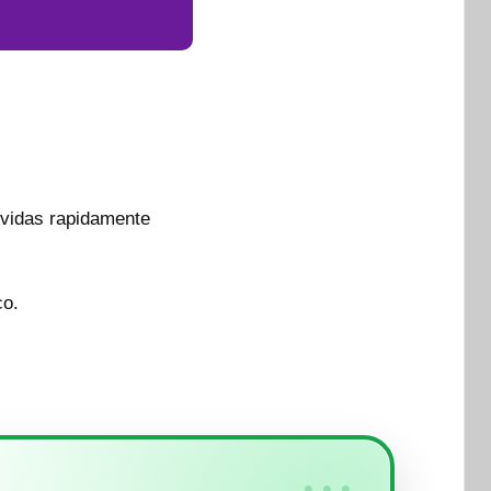
lvidas rapidamente
co.
•••