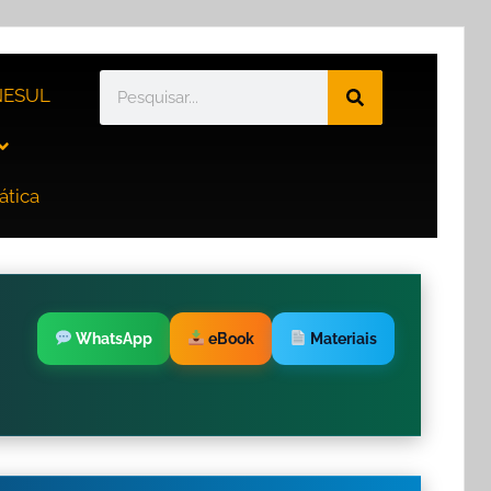
ESUL
ática
WhatsApp
eBook
Materiais