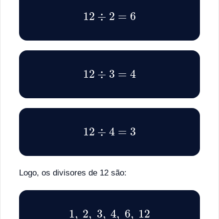
12
÷
2
=
6
12
÷
3
=
4
12
÷
4
=
3
Logo, os divisores de 12 são:
1
,
2
,
3
,
4
,
6
,
12