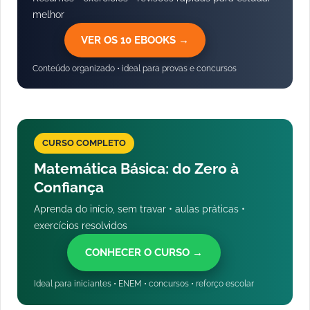
melhor
VER OS 10 EBOOKS →
Conteúdo organizado • ideal para provas e concursos
CURSO COMPLETO
Matemática Básica: do Zero à
Confiança
Aprenda do início, sem travar • aulas práticas •
exercícios resolvidos
CONHECER O CURSO →
Ideal para iniciantes • ENEM • concursos • reforço escolar