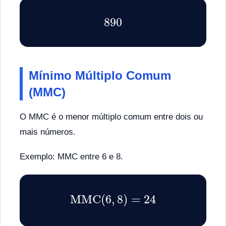
890
Mínimo Múltiplo Comum
(MMC)
O MMC é o menor múltiplo comum entre dois ou
mais números.
Exemplo: MMC entre 6 e 8.
MMC
(
6
,
8
)
=
24