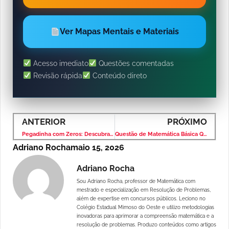
Ver Mapas Mentais e Materiais
Acesso imediato
Questões comentadas
Revisão rápida
Conteúdo direto
ANTERIOR
PRÓXIMO
Pegadinha com Zeros: Descubra a Ordem do Algarismo 4 em 50.406
Questão de Matemática Básica Que Confunde Pela Leitura
Adriano Rocha
maio 15, 2026
Adriano Rocha
Sou Adriano Rocha, professor de Matemática com
mestrado e especialização em Resolução de Problemas,
além de expertise em concursos públicos. Leciono no
Colégio Estadual Mimoso do Oeste e utilizo metodologias
inovadoras para aprimorar a compreensão matemática e a
resolução de problemas. Produzo conteúdos como artigos