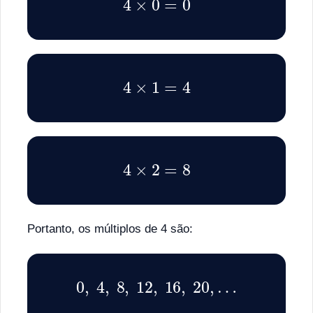
4
×
1
=
4
4
×
2
=
8
Portanto, os múltiplos de 4 são:
0
,
4
,
8
,
12
,
16
,
20
,
…