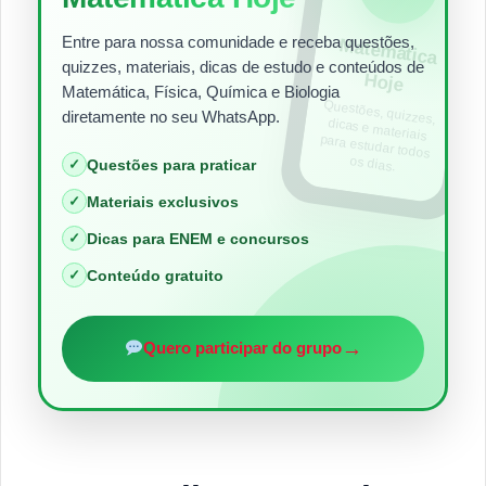
Entre para nossa comunidade e receba questões,
Matem
ática
quizzes, materiais, dicas de estudo e conteúdos de
Hoje
Matemática, Física, Química e Biologia
Questões, quizzes,
dicas e materiais
para estudar todos
diretamente no seu WhatsApp.
os dias.
✓
Questões para praticar
✓
Materiais exclusivos
✓
Dicas para ENEM e concursos
✓
Conteúdo gratuito
→
Quero participar do grupo