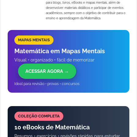
para blogs, livros, eBooks e mapas mentais, além de
desenvolver materiais didáticos e participar de eventos
acadêmicos, sempre com o objetivo de contribuir para o
ensino e aprendizagem da Matemática.
MAPAS MENTAIS
Matemática em Mapas Mentais
Visual • organizado • fácil de memorizar
ACESSAR AGORA →
Ideal para revisão • provas • concursos
COLEÇÃO COMPLETA
10 eBooks de Matemática
Resumos • exercícios • revisões rápidas para estudar