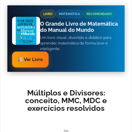
LIVRO
MATEMÁTICA
RECOMENDADO
O Grande Livro de Matemática
do Manual do Mundo
Um livro visual, divertido e didático para
aprender matemática de forma leve e
inteligente.
Ver Livro
Múltiplos e Divisores:
conceito, MMC, MDC e
exercícios resolvidos
Ads