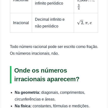
1,333
…
infinito periódico
3
4
Decimal infinito e
Irracional
,
,
2
π
e
não periódico
Todo número racional pode ser escrito como fração.
Os números irracionais, não.
Onde os números
irracionais aparecem?
Na geometria:
diagonais, comprimentos,
circunferências e áreas.
Na física:
constantes, fórmulas e medições.