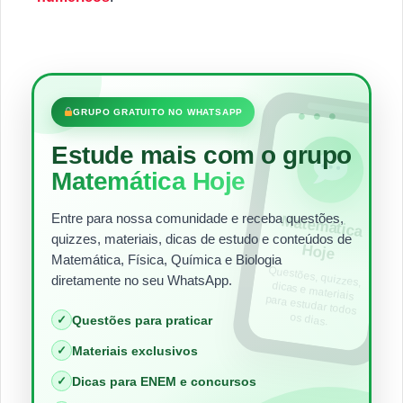
•••
GRUPO GRATUITO NO WHATSAPP
Estude mais com o grupo
Matemática Hoje
Entre para nossa comunidade e receba questões,
Matem
ática
quizzes, materiais, dicas de estudo e conteúdos de
Hoje
Matemática, Física, Química e Biologia
Questões, quizzes,
dicas e materiais
para estudar todos
diretamente no seu WhatsApp.
os dias.
✓
Questões para praticar
✓
Materiais exclusivos
✓
Dicas para ENEM e concursos