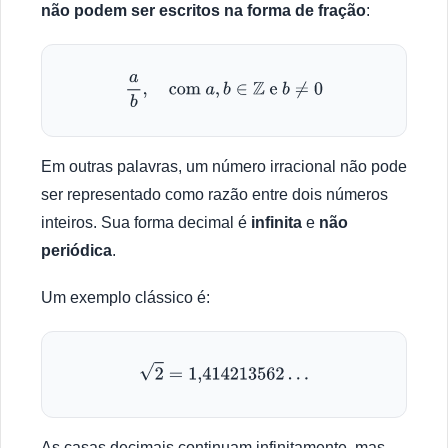
não podem ser escritos na forma de fração
:
a
b
,
com
a
,
b
∈
Z
e
b
≠
0
Em outras palavras, um número irracional não pode
ser representado como razão entre dois números
inteiros. Sua forma decimal é
infinita
e
não
periódica
.
Um exemplo clássico é:
2
=
1,414
213562
…
As casas decimais continuam infinitamente, mas