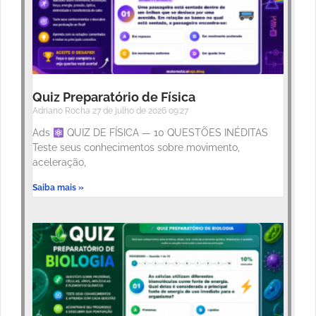
Quiz Preparatório de Física
Adriano Rocha
27 de julho de 2026
09:27
Ads
QUIZ DE FÍSICA — 10 QUESTÕES INÉDITAS
Teste seus conhecimentos sobre movimento,
aceleração,
Saiba mais »