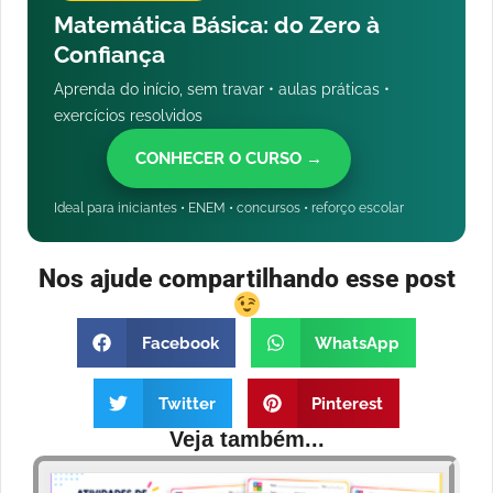
Matemática Básica: do Zero à
Confiança
Aprenda do início, sem travar • aulas práticas •
exercícios resolvidos
CONHECER O CURSO →
Ideal para iniciantes • ENEM • concursos • reforço escolar
Nos ajude compartilhando esse post
Facebook
WhatsApp
Twitter
Pinterest
Veja também...