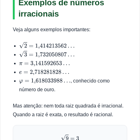
Exemplos de números
irracionais
Veja alguns exemplos importantes:
2
=
1,414
213562
…
3
=
1,732
050807
…
π
=
3,141
592653
…
e
=
2,718
281828
…
, conhecido como
φ
=
1,618
033988
…
número de ouro.
Mas atenção: nem toda raiz quadrada é irracional.
Quando a raiz é exata, o resultado é racional.
9
=
3