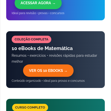
ACESSAR AGORA →
Ideal para revisão • provas • concursos
COLEÇÃO COMPLETA
10 eBooks de Matemática
Resumos • exercícios • revisões rápidas para estudar
melhor
VER OS 10 EBOOKS →
Conteúdo organizado • ideal para provas e concursos
CURSO COMPLETO