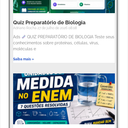
Quiz Preparatório de Biologia
Adriano Rocha
27 de julho de 2026
08:08
Ads
QUIZ PREPARATÓRIO DE BIOLOGIA Teste seus
conhecimentos sobre proteínas, células, vírus,
moléculas e
Saiba mais »