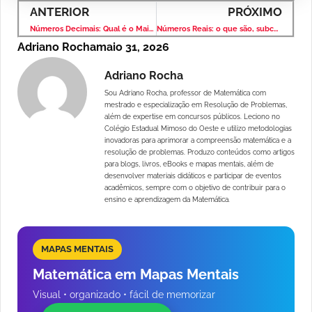
ANTERIOR
PRÓXIMO
Números Decimais: Qual é o Maior? Questão Que Confunde Muita Gente
Números Reais: o que são, subconjuntos, propriedades e exercícios resolvidos
Adriano Rocha
maio 31, 2026
Adriano Rocha
Sou Adriano Rocha, professor de Matemática com
mestrado e especialização em Resolução de Problemas,
além de expertise em concursos públicos. Leciono no
Colégio Estadual Mimoso do Oeste e utilizo metodologias
inovadoras para aprimorar a compreensão matemática e a
resolução de problemas. Produzo conteúdos como artigos
para blogs, livros, eBooks e mapas mentais, além de
desenvolver materiais didáticos e participar de eventos
acadêmicos, sempre com o objetivo de contribuir para o
ensino e aprendizagem da Matemática.
MAPAS MENTAIS
Matemática em Mapas Mentais
Visual • organizado • fácil de memorizar