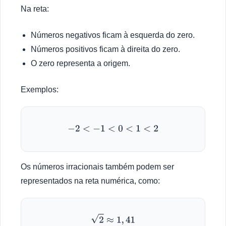
Na reta:
Números negativos ficam à esquerda do zero.
Números positivos ficam à direita do zero.
O zero representa a origem.
Exemplos:
−
2
<
−
1
<
0
<
1
<
2
Os números irracionais também podem ser
representados na reta numérica, como:
2
≈
1
,
41