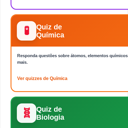
Quiz de
🧪
Química
Responda questões sobre átomos, elementos químicos, s
mais.
Ver quizzes de Química
Quiz de
🧬
Biologia