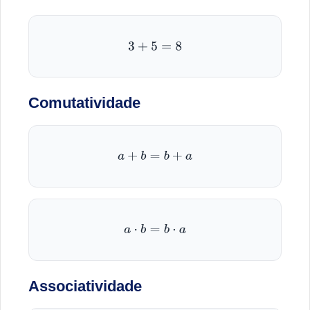
3
+
5
=
8
Comutatividade
a
+
b
=
b
+
a
a
⋅
b
=
b
⋅
a
Associatividade