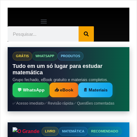
GRÁTIS
WHATSAPP
PRODUTOS
Tudo em um só lugar para estudar
matemática
Grupo fechado, eBook gratuito e materiais completos.
💬 WhatsApp
📥 eBook
📄 Materiais
✅ Acesso imediato
✅ Revisão rápida
✅ Questões comentadas
LIVRO
MATEMÁTICA
RECOMENDADO