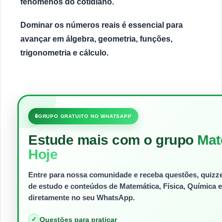
fenômenos do cotidiano.
Dominar os números reais é essencial para
avançar em álgebra, geometria, funções,
trigonometria e cálculo.
🔒
GRUPO GRATUITO NO WHATSAPP
Estude mais com o grupo
Mat
Hoje
Entre para nossa comunidade e receba questões, quizzes
de estudo e conteúdos de Matemática, Física, Química e
diretamente no seu WhatsApp.
✓
Questões para praticar