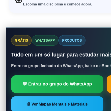
🎯
Escolha uma disciplina e comece agora.
GRÁTIS
WHATSAPP
PRODUTOS
Tudo em um só lugar para estudar mai
Entre no
grupo fechado do WhatsApp
, baixe o
eBook
💬 Entrar no grupo do WhatsApp
📄 Ver Mapas Mentais e Materiais