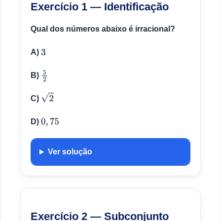
Exercício 1 — Identificação
Qual dos números abaixo é irracional?
A)
3
B)
5
2
C)
2
D)
0
,
75
Ver solução
Exercício 2 — Subconjunto