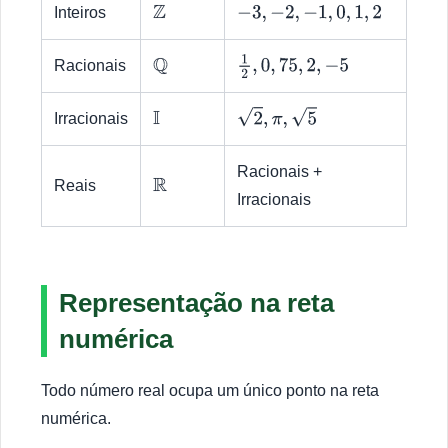
Inteiros
Z
−
3
,
−
2
,
−
1
,
0
,
1
,
2
Racionais
Q
1
2
,
0
,
75
,
2
,
−
5
Irracionais
I
2
,
π
,
5
Racionais +
Reais
R
Irracionais
Representação na reta
numérica
Todo número real ocupa um único ponto na reta
numérica.