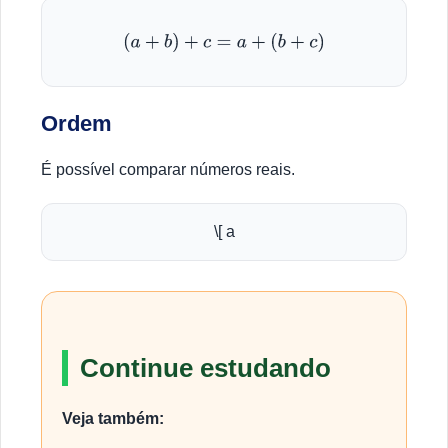
(
a
+
b
)
+
c
=
a
+
(
b
+
c
)
Ordem
É possível comparar números reais.
\[ a
Continue estudando
Veja também: