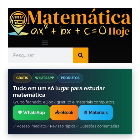
GRÁTIS
WHATSAPP
PRODUTOS
Tudo em um só lugar para estudar
matemática
Grupo fechado, eBook gratuito e materiais completos.
💬 WhatsApp
📥 eBook
📄 Materiais
✅ Acesso imediato
✅ Revisão rápida
✅ Questões comentadas