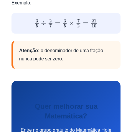
Exemplo:
3
5
÷
2
7
=
3
5
×
7
2
=
21
10
Atenção:
o denominador de uma fração
nunca pode ser zero.
Quer melhorar sua
Matemática?
Entre no grupo gratuito do Matemática Hoje