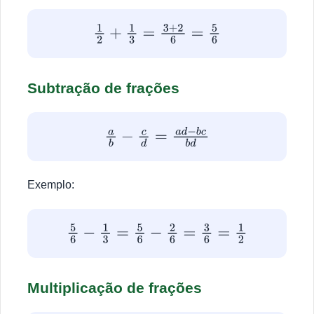
1
2
+
1
3
=
3
+
2
6
=
5
6
Subtração de frações
a
b
−
c
d
=
a
d
−
b
c
b
d
Exemplo:
5
6
−
1
3
=
5
6
−
2
6
=
3
6
=
1
2
Multiplicação de frações