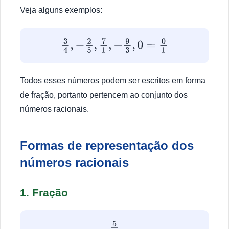
Veja alguns exemplos:
3
4
,
−
2
5
,
7
1
,
−
9
3
,
0
=
0
1
Todos esses números podem ser escritos em forma
de fração, portanto pertencem ao conjunto dos
números racionais.
Formas de representação dos
números racionais
1. Fração