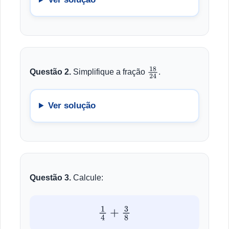
Questão 2.
Simplifique a fração
.
18
24
Ver solução
Questão 3.
Calcule:
1
4
+
3
8