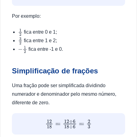
Por exemplo:
fica entre 0 e 1;
1
2
fica entre 1 e 2;
3
2
fica entre -1 e 0.
−
1
2
Simplificação de frações
Uma fração pode ser simplificada dividindo
numerador e denominador pelo mesmo número,
diferente de zero.
12
18
=
12
÷
6
18
÷
6
=
2
3