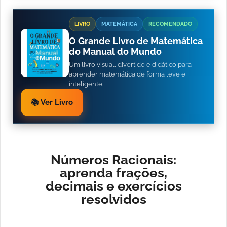
LIVRO
MATEMÁTICA
RECOMENDADO
O Grande Livro de Matemática
do Manual do Mundo
Um livro visual, divertido e didático para
aprender matemática de forma leve e
inteligente.
📚 Ver Livro
Números Racionais:
aprenda frações,
decimais e exercícios
resolvidos