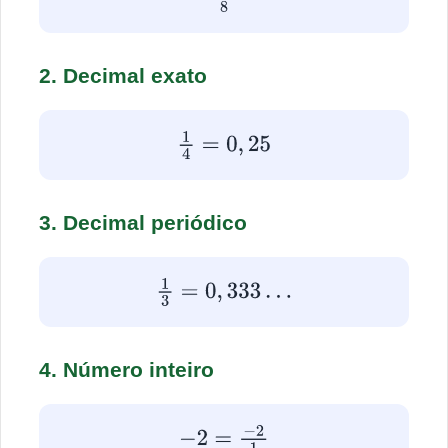
5
8
2. Decimal exato
1
4
=
0
,
25
3. Decimal periódico
1
3
=
0
,
333
…
4. Número inteiro
−
2
=
−
2
1