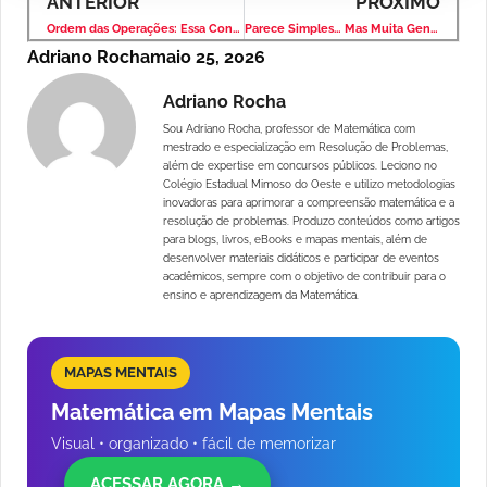
ANTERIOR
PRÓXIMO
Ordem das Operações: Essa Conta Simples Engana Muita Gente
Parece Simples… Mas Muita Gente Erra Essa Soma
Adriano Rocha
maio 25, 2026
Adriano Rocha
Sou Adriano Rocha, professor de Matemática com
mestrado e especialização em Resolução de Problemas,
além de expertise em concursos públicos. Leciono no
Colégio Estadual Mimoso do Oeste e utilizo metodologias
inovadoras para aprimorar a compreensão matemática e a
resolução de problemas. Produzo conteúdos como artigos
para blogs, livros, eBooks e mapas mentais, além de
desenvolver materiais didáticos e participar de eventos
acadêmicos, sempre com o objetivo de contribuir para o
ensino e aprendizagem da Matemática.
MAPAS MENTAIS
Matemática em Mapas Mentais
Visual • organizado • fácil de memorizar
ACESSAR AGORA →