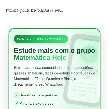
https://youtu.be/XacGs4FnvKU
•••
🔒
GRUPO GRATUITO NO WHATSAPP
Estude mais com o grupo
💬
Matemática Hoje
Entre para nossa comunidade e receba questões,
Matem
ática
quizzes, materiais, dicas de estudo e conteúdos de
Hoje
Matemática, Física, Química e Biologia
Questões, quizzes,
dicas e materiais
para estudar todos
diretamente no seu WhatsApp.
os dias.
✓
Questões para praticar
✓
Materiais exclusivos