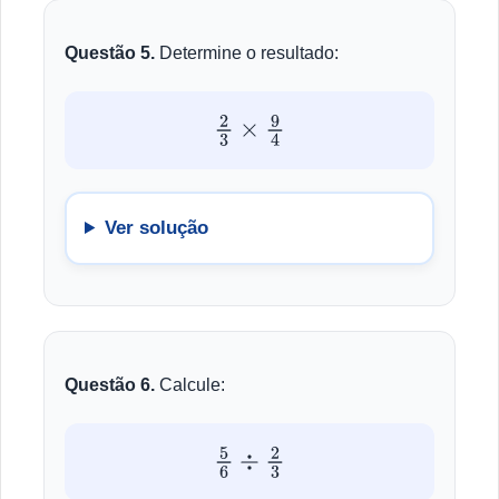
Questão 5.
Determine o resultado:
2
3
×
9
4
Ver solução
Questão 6.
Calcule:
5
6
÷
2
3