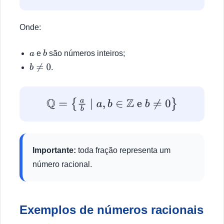
Onde:
e
são números inteiros;
a
b
.
b
≠
0
Q
=
{
a
b
∣
a
,
b
∈
Z
e
b
≠
0
}
Importante:
toda fração representa um
número racional.
Exemplos de números racionais