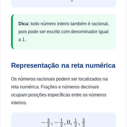
Dica:
todo número inteiro também é racional,
pois pode ser escrito com denominador igual
a 1.
Representação na reta numérica
Os números racionais podem ser localizados na
reta numérica. Frações e números decimais
ocupam posições específicas entre os números
inteiros.
−
3
2
,
−
1
2
,
0
,
1
2
,
3
2