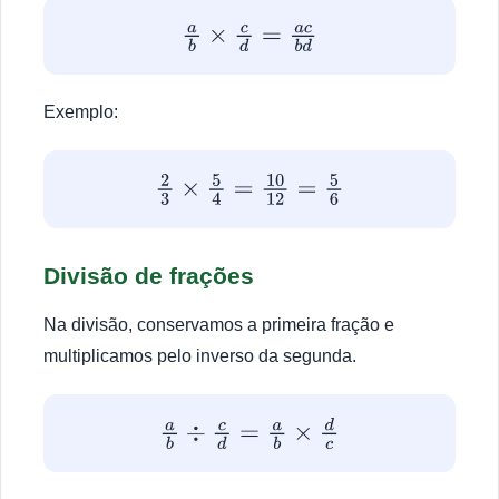
a
b
×
c
d
=
a
c
b
d
Exemplo:
2
3
×
5
4
=
10
12
=
5
6
Divisão de frações
Na divisão, conservamos a primeira fração e
multiplicamos pelo inverso da segunda.
a
b
÷
c
d
=
a
b
×
d
c