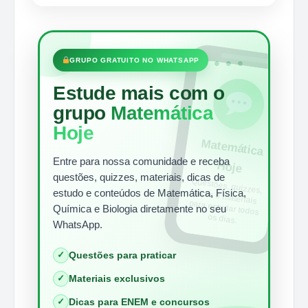
•••
GRUPO GRATUITO NO WHATSAPP
Estude mais com o
grupo
Matemática
Hoje
Matem
ática
Entre para nossa comunidade e receba
Hoje
questões, quizzes, materiais, dicas de
Questões, quizzes,
dicas e materiais
para estudar todos
estudo e conteúdos de Matemática, Física,
Química e Biologia diretamente no seu
os dias.
WhatsApp.
✓
Questões para praticar
✓
Materiais exclusivos
✓
Dicas para ENEM e concursos