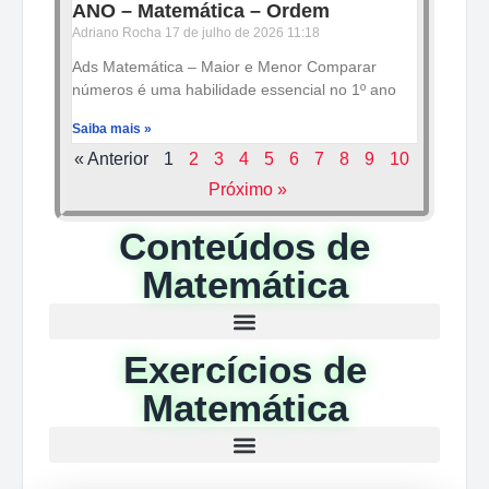
ANO – Matemática – Ordem
Adriano Rocha
17 de julho de 2026
11:18
Ads Matemática – Maior e Menor Comparar
números é uma habilidade essencial no 1º ano
Saiba mais »
« Anterior
1
2
3
4
5
6
7
8
9
10
Próximo »
Conteúdos de
Matemática
Exercícios de
Matemática