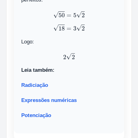
50
=
5
2
18
=
3
2
Logo:
2
2
Leia também:
Radiciação
Expressões numéricas
Potenciação