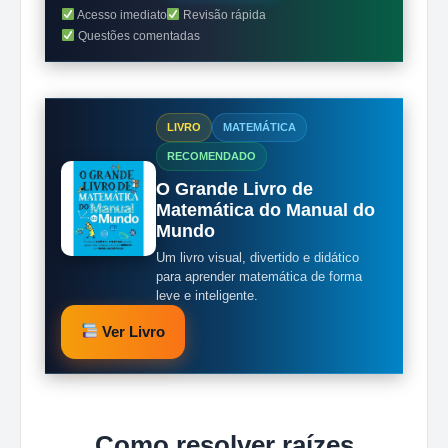
Acesso imediato
Revisão rápida
Questões comentadas
LIVRO
MATEMÁTICA
RECOMENDADO
O Grande Livro de
Matemática do Manual do
Mundo
Um livro visual, divertido e didático
para aprender matemática de forma
leve e inteligente.
Ver Livro
Como resolver raízes