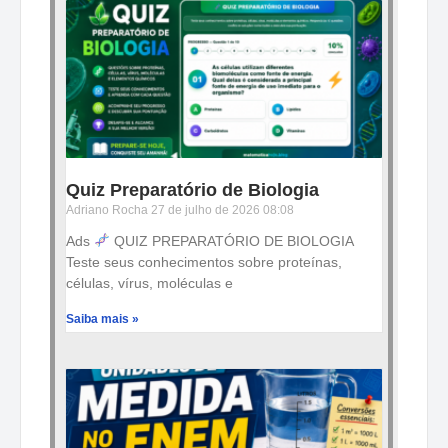
Quiz Preparatório de Biologia
Adriano Rocha
27 de julho de 2026
08:08
Ads
QUIZ PREPARATÓRIO DE BIOLOGIA
Teste seus conhecimentos sobre proteínas,
células, vírus, moléculas e
Saiba mais »