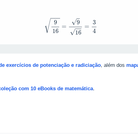
9
16
=
9
16
=
3
4
de exercícios de potenciação e radiciação
, além dos
mapa
coleção com 10 eBooks de matemática
.