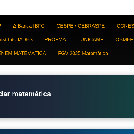
P
∆ Banca IBFC
CESPE / CEBRASPE
CONES
Instituto IADES
PROFMAT
UNICAMP
OBMEP
ENEM MATEMÁTICA
FGV 2025 Matemática
dar matemática