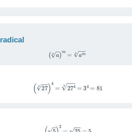
radical
(
a
n
)
m
=
a
m
n
(
27
3
)
4
=
27
4
3
=
3
4
=
81
(
5
)
2
=
25
=
5