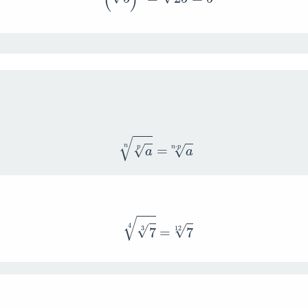
a
p
n
=
a
n
⋅
p
7
3
4
=
7
12