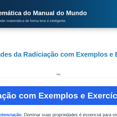
temática do Manual do Mundo
ender matemática de forma leve e inteligente.
des da Radiciação com Exemplos e 
Ads
ação com Exemplos e Exercíc
otenciação
. Dominar suas propriedades é essencial para si