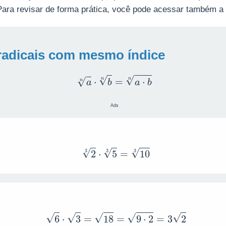
Para revisar de forma prática, você pode acessar também a
 radicais com mesmo índice
a
n
⋅
b
n
=
a
⋅
b
n
Ads
2
3
⋅
5
3
=
10
3
6
⋅
3
=
18
=
9
⋅
2
=
3
2