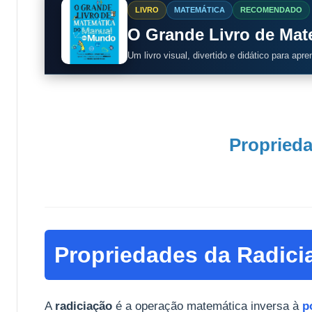
LIVRO
MATEMÁTICA
RECOMENDADO
O Grande Livro de Ma
Um livro visual, divertido e didático para apr
Proprieda
Propriedades da Radici
A
radiciação
é a operação matemática inversa à
p