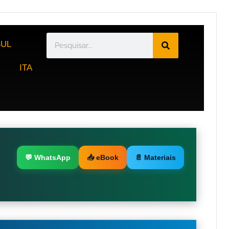
UL
ITA
💬 WhatsApp
📥 eBook
📄 Materiais