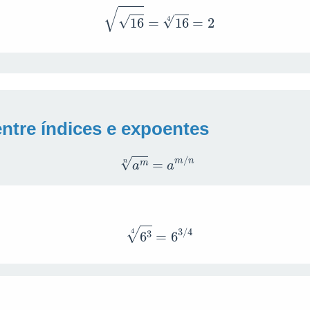
16
=
16
4
=
2
ntre índices e expoentes
a
m
n
=
a
m
/
n
6
3
4
=
6
3
/
4