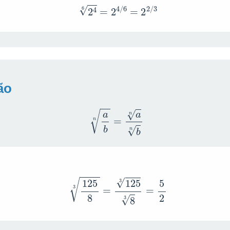
2
4
6
=
2
4
/
6
=
2
2
/
3
ão
a
b
n
=
a
n
b
n
125
8
3
=
125
3
8
3
=
5
2