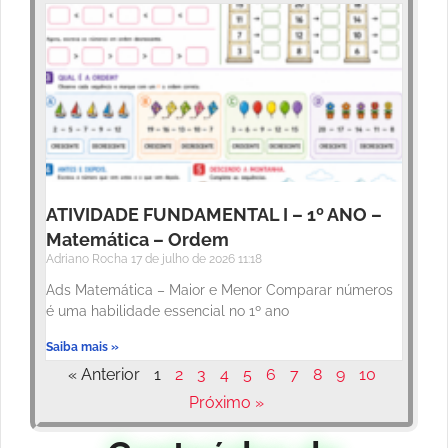
ATIVIDADE FUNDAMENTAL I – 1º ANO –
Matemática – Ordem
Adriano Rocha
17 de julho de 2026
11:18
Ads Matemática – Maior e Menor Comparar números
é uma habilidade essencial no 1º ano
Saiba mais »
« Anterior
1
2
3
4
5
6
7
8
9
10
Próximo »