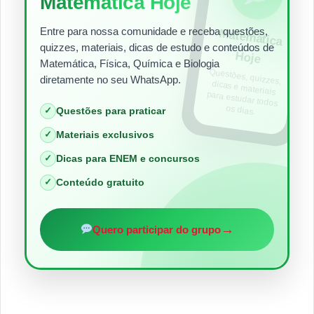
Matemática Hoje
Entre para nossa comunidade e receba questões,
Matem
ática
quizzes, materiais, dicas de estudo e conteúdos de
Hoje
Matemática, Física, Química e Biologia
Questões, quizzes,
dicas e materiais
para estudar todos
diretamente no seu WhatsApp.
os dias.
✓
Questões para praticar
✓
Materiais exclusivos
✓
Dicas para ENEM e concursos
✓
Conteúdo gratuito
→
Quero participar do grupo