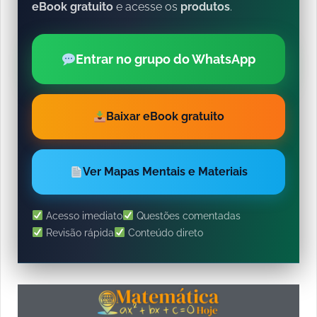
eBook gratuito
e acesse os
produtos
.
Entrar no grupo do WhatsApp
Baixar eBook gratuito
Ver Mapas Mentais e Materiais
Acesso imediato
Questões comentadas
Revisão rápida
Conteúdo direto