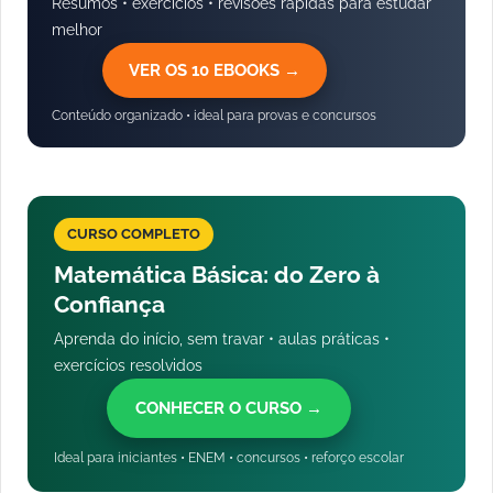
Resumos • exercícios • revisões rápidas para estudar
melhor
VER OS 10 EBOOKS →
Conteúdo organizado • ideal para provas e concursos
CURSO COMPLETO
Matemática Básica: do Zero à
Confiança
Aprenda do início, sem travar • aulas práticas •
exercícios resolvidos
CONHECER O CURSO →
Ideal para iniciantes • ENEM • concursos • reforço escolar