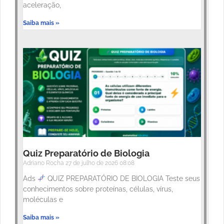
aceleração,
Saiba mais »
Quiz Preparatório de Biologia
Adriano Rocha
27 de julho de 2026
08:08
Ads
QUIZ PREPARATÓRIO DE BIOLOGIA Teste seus
conhecimentos sobre proteínas, células, vírus,
moléculas e
Saiba mais »