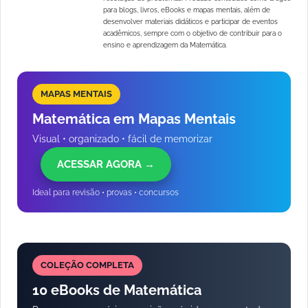
para blogs, livros, eBooks e mapas mentais, além de
desenvolver materiais didáticos e participar de eventos
acadêmicos, sempre com o objetivo de contribuir para o
ensino e aprendizagem da Matemática.
MAPAS MENTAIS
Matemática em Mapas Mentais
Visual • organizado • fácil de memorizar
ACESSAR AGORA →
Ideal para revisão • provas • concursos
COLEÇÃO COMPLETA
10 eBooks de Matemática