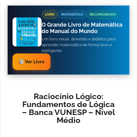
LIVRO
MATEMÁTICA
RECOMENDADO
O Grande Livro de Matemática
do Manual do Mundo
Um livro visual, divertido e didático para
aprender matemática de forma leve e
inteligente.
Ver Livro
Raciocínio Lógico:
Fundamentos de Lógica
– Banca VUNESP – Nível
Médio