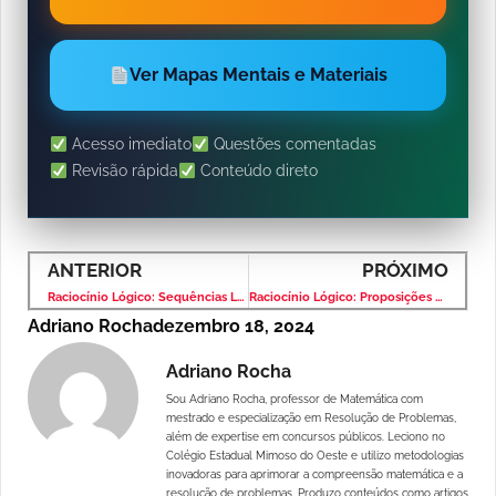
Ver Mapas Mentais e Materiais
Acesso imediato
Questões comentadas
Revisão rápida
Conteúdo direto
ANTERIOR
PRÓXIMO
Raciocínio Lógico: Sequências Lógicas – Banca VUNESP – Nível Médio
Raciocínio Lógico: Proposições Simples – Banca VUNESP – Nível Médio
Adriano Rocha
dezembro 18, 2024
Adriano Rocha
Sou Adriano Rocha, professor de Matemática com
mestrado e especialização em Resolução de Problemas,
além de expertise em concursos públicos. Leciono no
Colégio Estadual Mimoso do Oeste e utilizo metodologias
inovadoras para aprimorar a compreensão matemática e a
resolução de problemas. Produzo conteúdos como artigos