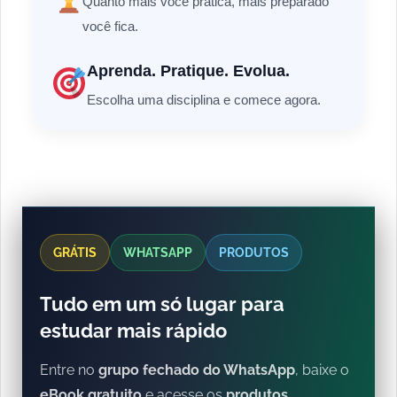
Quanto mais você pratica, mais preparado
você fica.
Aprenda. Pratique. Evolua.
Escolha uma disciplina e comece agora.
GRÁTIS
WHATSAPP
PRODUTOS
Tudo em um só lugar para
estudar mais rápido
Entre no
grupo fechado do WhatsApp
, baixe o
eBook gratuito
e acesse os
produtos
.