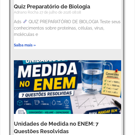
Quiz Preparatório de Biologia
Adriano Rocha
27 de julho de 2026
08:08
Ads
QUIZ PREPARATÓRIO DE BIOLOGIA Teste seus
conhecimentos sobre proteínas, células, vírus,
moléculas e
Saiba mais »
Unidades de Medida no ENEM: 7
Questões Resolvidas