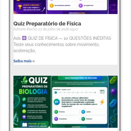
Quiz Preparatório de Física
Adriano Rocha
27 de julho de 2026
09:27
Ads
QUIZ DE FÍSICA — 10 QUESTÕES INÉDITAS
Teste seus conhecimentos sobre movimento,
aceleração,
Saiba mais »