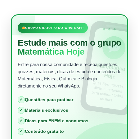
•••
GRUPO GRATUITO NO WHATSAPP
Estude mais com o grupo
Matemática Hoje
Entre para nossa comunidade e receba questões,
Matem
ática
quizzes, materiais, dicas de estudo e conteúdos de
Hoje
Matemática, Física, Química e Biologia
Questões, quizzes,
dicas e materiais
para estudar todos
diretamente no seu WhatsApp.
os dias.
✓
Questões para praticar
✓
Materiais exclusivos
✓
Dicas para ENEM e concursos
✓
Conteúdo gratuito