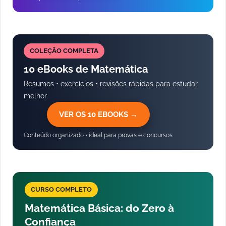
COLEÇÃO COMPLETA
10 eBooks de Matemática
Resumos • exercícios • revisões rápidas para estudar
melhor
VER OS 10 EBOOKS →
Conteúdo organizado • ideal para provas e concursos
CURSO COMPLETO
Matemática Básica: do Zero à
Confiança