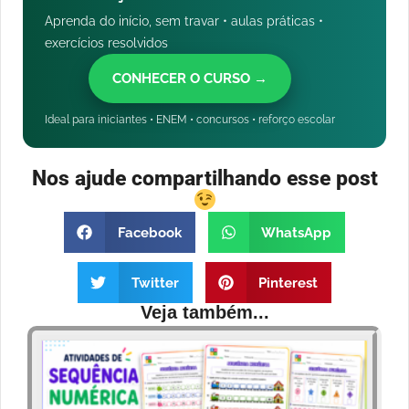
Aprenda do início, sem travar • aulas práticas •
exercícios resolvidos
CONHECER O CURSO →
Ideal para iniciantes • ENEM • concursos • reforço escolar
Nos ajude compartilhando esse post
Facebook
WhatsApp
Twitter
Pinterest
Veja também...