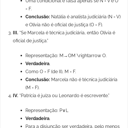
Uma condicional é falsa apenas se N = V e O
= F.
Conclusão:
Natália é analista judiciária (N = V)
e Olívia não é oficial de justiça (O = F).
III.
“Se Marcela é técnica judiciária, então Olívia é
oficial de justiça.”
Representação: M→OM \rightarrow O.
Verdadeira
.
Como O = F (de II), M = F.
Conclusão:
Marcela não é técnica judiciária
(M = F).
IV.
“Patrícia é juíza ou Leonardo é escrevente.”
Representação: P∨L
Verdadeira
.
Para a disjunção ser verdadeira, pelo menos