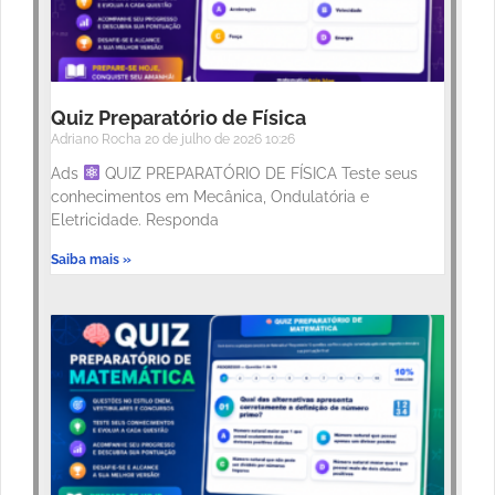
Quiz Preparatório de Física
Adriano Rocha
20 de julho de 2026
10:26
Ads
QUIZ PREPARATÓRIO DE FÍSICA Teste seus
conhecimentos em Mecânica, Ondulatória e
Eletricidade. Responda
Saiba mais »