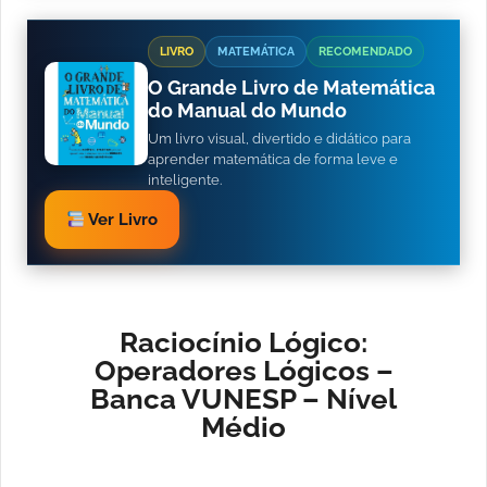
LIVRO
MATEMÁTICA
RECOMENDADO
O Grande Livro de Matemática
do Manual do Mundo
Um livro visual, divertido e didático para
aprender matemática de forma leve e
inteligente.
Ver Livro
Raciocínio Lógico:
Operadores Lógicos –
Banca VUNESP – Nível
Médio