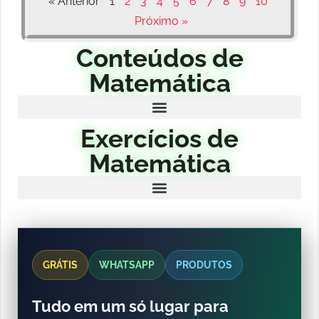
« Anterior
1
2
3
4
5
6
7
8
9
10
Próximo »
Conteúdos de
Matemática
Exercícios de
Matemática
GRÁTIS
WHATSAPP
PRODUTOS
Tudo em um só lugar para