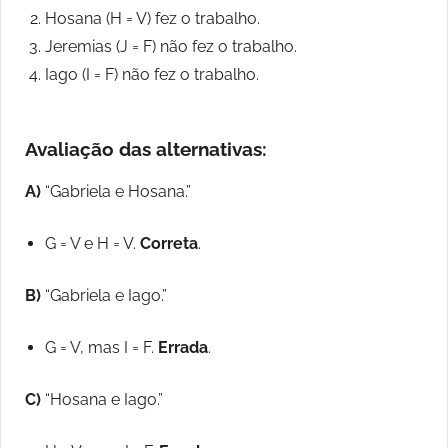
Hosana (H = V) fez o trabalho.
Jeremias (J = F) não fez o trabalho.
Iago (I = F) não fez o trabalho.
Avaliação das alternativas:
A)
“Gabriela e Hosana.”
G = V e H = V.
Correta
.
B)
“Gabriela e Iago.”
G = V, mas I = F.
Errada
.
C)
“Hosana e Iago.”