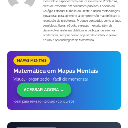
mestrado e especialização em Resolução de Problemas,
além de expertise em concursos públicos. Leciono no
Colégio Estadual Mimoso do Oeste e utilizo metodologias
inovadoras para aprimorar a compreensão matemática e a
resolução de problemas. Produzo conteúdos como artigos
para blogs, livros, eBooks e mapas mentais, além de
desenvolver materiais didáticos e participar de eventos
acadêmicos, sempre com o objetivo de contribuir para o
ensino e aprendizagem da Matemática.
MAPAS MENTAIS
Matemática em Mapas Mentais
Visual • organizado • fácil de memorizar
ACESSAR AGORA →
Ideal para revisão • provas • concursos