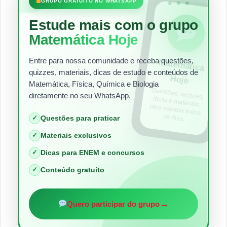
•••
GRUPO GRATUITO NO WHATSAPP
Estude mais com o grupo
Matemática Hoje
Entre para nossa comunidade e receba questões,
Matem
ática
quizzes, materiais, dicas de estudo e conteúdos de
Hoje
Matemática, Física, Química e Biologia
Questões, quizzes,
dicas e materiais
para estudar todos
diretamente no seu WhatsApp.
os dias.
✓
Questões para praticar
✓
Materiais exclusivos
✓
Dicas para ENEM e concursos
✓
Conteúdo gratuito
→
Quero participar do grupo