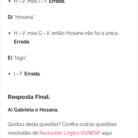
H = V, mas I = F.
Errada
.
D)
“Hosana.”
H = V, mas G = V, então Hosana não foi a única.
Errada
.
E)
“Iago.”
I = F.
Errada
.
Resposta Final:
A) Gabriela e Hosana.
Gostou desta questão? Confira outras questões
resolvidas de
Raciocínio Lógico VUNESP
aqui.