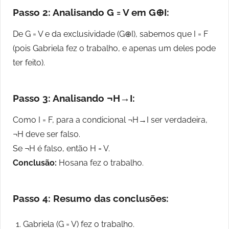
Passo 2: Analisando G = V em G⊕I:
De G = V e da exclusividade (G⊕I), sabemos que I = F
(pois Gabriela fez o trabalho, e apenas um deles pode
ter feito).
Passo 3: Analisando ¬H→I:
Como I = F, para a condicional ¬H→I ser verdadeira,
¬H deve ser falso.
Se ¬H é falso, então H = V.
Conclusão:
Hosana fez o trabalho.
Passo 4: Resumo das conclusões:
Gabriela (G = V) fez o trabalho.