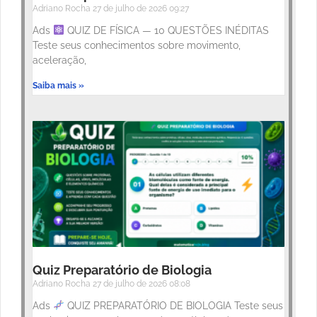
Adriano Rocha
27 de julho de 2026
09:27
Ads
QUIZ DE FÍSICA — 10 QUESTÕES INÉDITAS
Teste seus conhecimentos sobre movimento,
aceleração,
Saiba mais »
Quiz Preparatório de Biologia
Adriano Rocha
27 de julho de 2026
08:08
Ads
QUIZ PREPARATÓRIO DE BIOLOGIA Teste seus