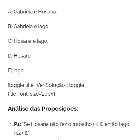
A) Gabriela e Hosana.
B) Gabriela e Iago.
C) Hosana e Iago.
D) Hosana.
E) Iago.
[toggle title=’Ver Solução’ ; toggle
title_font_size=’20px’]
Análise das Proposições:
P1:
“Se Hosana não fez o trabalho (¬H), então Iago
fez (II).”