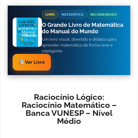
LIVRO
MATEMÁTICA
RECOMENDADO
O Grande Livro de Matemática
do Manual do Mundo
Um livro visual, divertido e didático para
aprender matemática de forma leve e
inteligente.
Ver Livro
Raciocínio Lógico:
Raciocínio Matemático –
Banca VUNESP – Nível
Médio