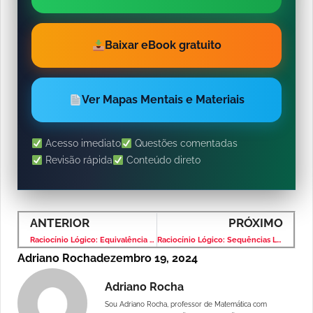
Baixar eBook gratuito
Ver Mapas Mentais e Materiais
Acesso imediato
Questões comentadas
Revisão rápida
Conteúdo direto
ANTERIOR
PRÓXIMO
Raciocínio Lógico: Equivalência Lógica – Banca VUNESP – Nível Médio
Raciocínio Lógico: Sequências Lógicas – Banca VUNESP – Nível Médio
Adriano Rocha
dezembro 19, 2024
Adriano Rocha
Sou Adriano Rocha, professor de Matemática com