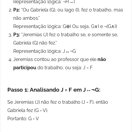
Representação lógica: ¬H→I
P2:
“Ou Gabriela (G), ou Iago (I), fez o trabalho, mas
não ambos.”
Representação lógica: G⊕I Ou seja, G∨I e ¬(G∧I)
P3:
“Jeremias (J) fez o trabalho se, e somente se,
Gabriela (G) não fez.”
Representação lógica: J↔¬G
Jeremias contou ao professor que ele
não
participou
do trabalho, ou seja: J = F
Passo 1: Analisando J = F em J↔¬G:
Se Jeremias (J) não fez o trabalho (J = F), então
Gabriela fez (G = V).
Portanto: G = V