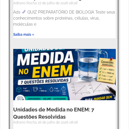
Adriano Rocha
27 de julho de 2026
08:08
Ads
QUIZ PREPARATÓRIO DE BIOLOGIA Teste seus
conhecimentos sobre proteínas, células, vírus,
moléculas e
Saiba mais »
Unidades de Medida no ENEM: 7
Questões Resolvidas
Adriano Rocha
26 de julho de 2026
08:08