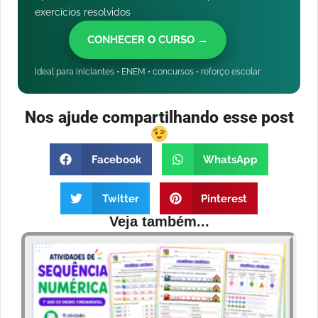
exercícios resolvidos
CONHECER O CURSO →
Ideal para iniciantes • ENEM • concursos • reforço escolar
Nos ajude compartilhando esse post
Facebook
WhatsApp
Twitter
Pinterest
Veja também...