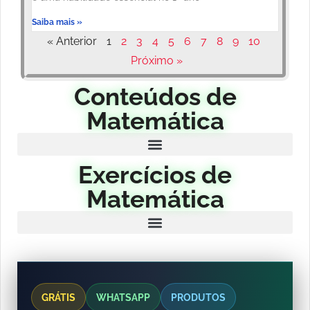
Saiba mais »
« Anterior
1
2
3
4
5
6
7
8
9
10
Próximo »
Conteúdos de
Matemática
Exercícios de
Matemática
GRÁTIS
WHATSAPP
PRODUTOS