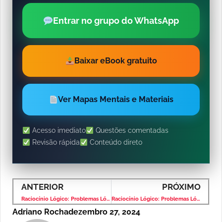
Entrar no grupo do WhatsApp
Baixar eBook gratuito
Ver Mapas Mentais e Materiais
Acesso imediato
Questões comentadas
Revisão rápida
Conteúdo direto
ANTERIOR
PRÓXIMO
Raciocínio Lógico: Problemas Lógicos – Banca VUNESP – Nível Superior
Raciocínio Lógico: Problemas Lógicos – Banca VUNESP – Nível Superior
Adriano Rocha
dezembro 27, 2024