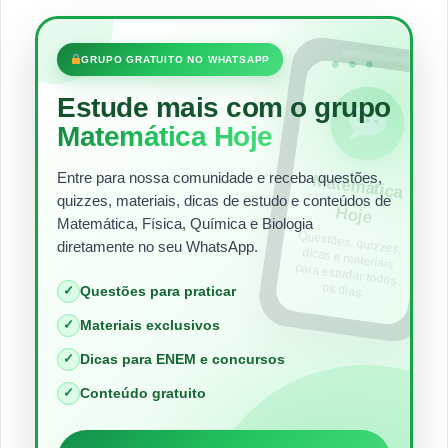
•••
GRUPO GRATUITO NO WHATSAPP
Estude mais com o grupo
Matemática Hoje
Entre para nossa comunidade e receba questões,
Matem
ática
quizzes, materiais, dicas de estudo e conteúdos de
Hoje
Matemática, Física, Química e Biologia
Questões, quizzes,
dicas e materiais
para estudar todos
diretamente no seu WhatsApp.
os dias.
✓
Questões para praticar
✓
Materiais exclusivos
✓
Dicas para ENEM e concursos
✓
Conteúdo gratuito