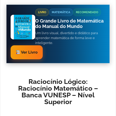
LIVRO
MATEMÁTICA
RECOMENDADO
O Grande Livro de Matemática
do Manual do Mundo
Um livro visual, divertido e didático para
aprender matemática de forma leve e
inteligente.
Ver Livro
Raciocínio Lógico:
Raciocínio Matemático –
Banca VUNESP – Nível
Superior