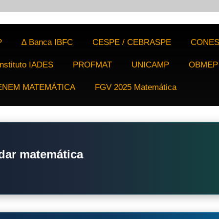
P
∆ Banca IBFC
CESPE / CEBRASPE
CONES
Instituto IADES
PROFMAT
UNICAMP
OBMEP
ENEM MATEMÁTICA
FGV 2025 Matemática
dar matemática