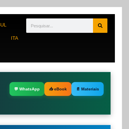
UL
ITA
💬 WhatsApp
📥 eBook
📄 Materiais