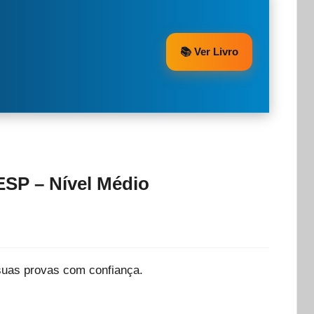
📚 Ver Livro
ESP – Nível Médio
suas provas com confiança.