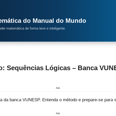
temática do Manual do Mundo
ender matemática de forma leve e inteligente.
o: Sequências Lógicas – Banca VUN
Ads
ica da banca VUNESP. Entenda o método e prepare-se para 
Ads