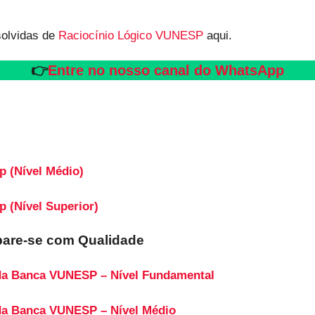
solvidas de
Raciocínio Lógico VUNESP
aqui.
👉
Entre no nosso canal do WhatsApp
p (Nível Médio)
p (Nível Superior)
pare-se com Qualidade
da Banca VUNESP – Nível Fundamental
da Banca VUNESP – Nível Médio