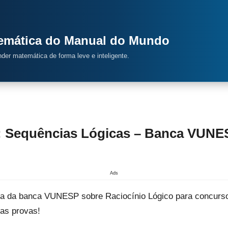
temática do Manual do Mundo
ender matemática de forma leve e inteligente.
: Sequências Lógicas – Banca VUNES
Ads
ica da banca VUNESP sobre Raciocínio Lógico para concurso
as provas!