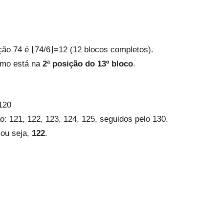
ão 74 é ⌊74/6⌋=12 (12 blocos completos).
ermo está na
2ª posição do 13º bloco
.
120
: 121, 122, 123, 124, 125, seguidos pelo 130.
 ou seja,
122
.