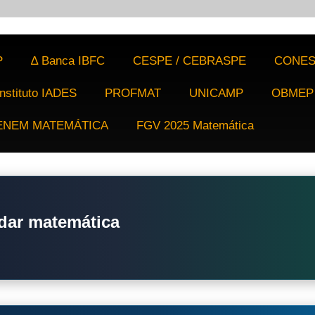
P
∆ Banca IBFC
CESPE / CEBRASPE
CONES
Instituto IADES
PROFMAT
UNICAMP
OBMEP
ENEM MATEMÁTICA
FGV 2025 Matemática
dar matemática