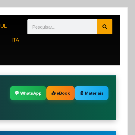
UL
ITA
💬 WhatsApp
📥 eBook
📄 Materiais