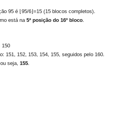
ão 95 é ⌊95/6⌋=15 (15 blocos completos).
ermo está na
5ª posição do 16º bloco
.
= 150
: 151, 152, 153, 154, 155, seguidos pelo 160.
 ou seja,
155
.