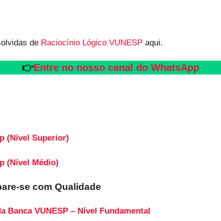
solvidas de
Raciocínio Lógico VUNESP
aqui.
👉
Entre no nosso canal do WhatsApp
p (Nível Superior)
p (Nível Médio)
pare-se com Qualidade
da Banca VUNESP – Nível Fundamental