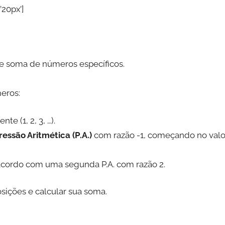
’20px’]
 e soma de números específicos.
eros:
e (1, 2, 3, …).
essão Aritmética (P.A.)
com razão -1, começando no valo
acordo com uma segunda P.A. com razão 2.
sições e calcular sua soma.