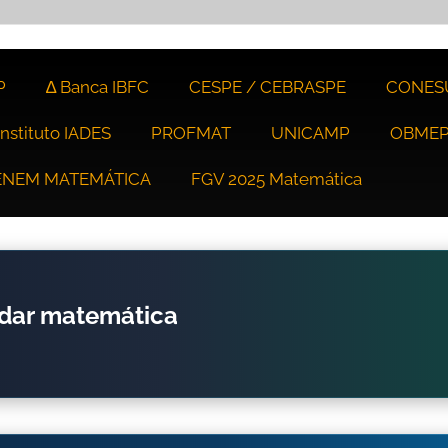
P
∆ Banca IBFC
CESPE / CEBRASPE
CONES
Instituto IADES
PROFMAT
UNICAMP
OBME
ENEM MATEMÁTICA
FGV 2025 Matemática
udar matemática