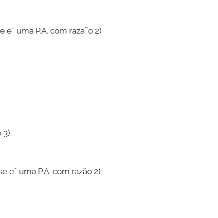
se eˊ uma P.A. com raza˜o 2)
 3).
se eˊ uma P.A. com razão 2)