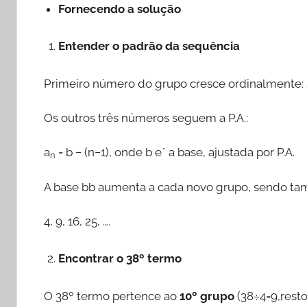
Fornecendo a solução
Entender o padrão da sequência
Primeiro número do grupo cresce ordinalmente: 2, 
Os outros três números seguem a P.A.:
a
= b − (n−1), onde b eˊ a base, ajustada por P.A.
n
A base bb aumenta a cada novo grupo, sendo ta
4, 9, 16, 25, ….
Encontrar o 38º termo
O 38º termo pertence ao
10º grupo
(38÷4=9,resto 