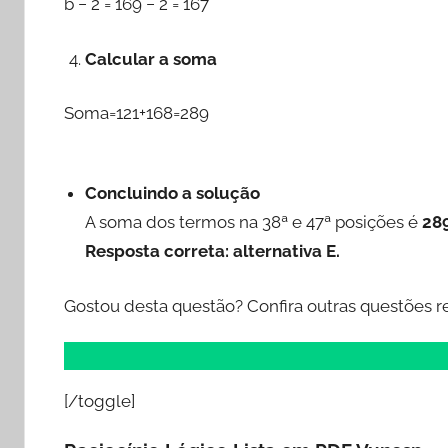
b − 2 = 169 − 2 = 167
Calcular a soma
Soma=121+168=289
Concluindo a solução
A soma dos termos na 38ª e 47ª posições é
28
Resposta correta: alternativa E.
Gostou desta questão? Confira outras questões r
[/toggle]