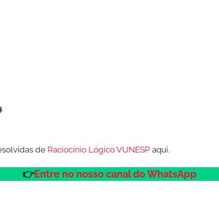
9
.
esolvidas de
Raciocínio Lógico VUNESP
aqui.
👉
Entre no nosso canal do WhatsApp