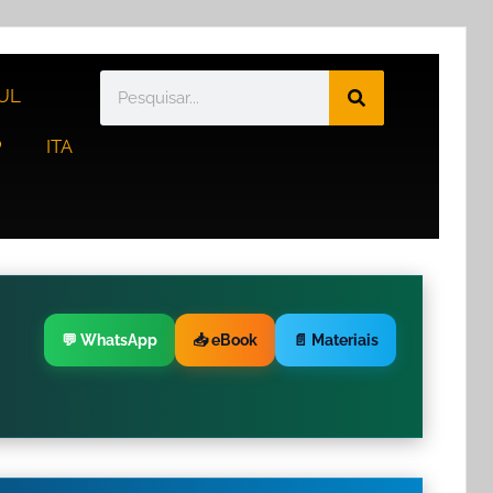
UL
P
ITA
💬 WhatsApp
📥 eBook
📄 Materiais