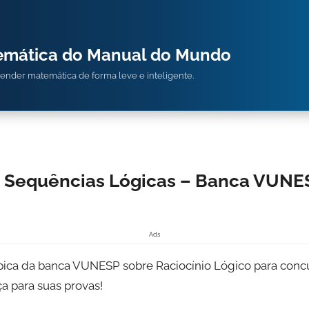
temática do Manual do Mundo
prender matemática de forma leve e inteligente.
: Sequências Lógicas – Banca VUNES
Ads
pica da banca VUNESP sobre Raciocínio Lógico para concur
a para suas provas!