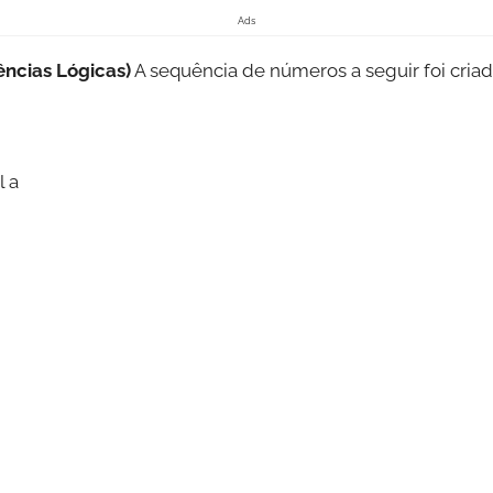
Ads
ncias Lógicas)
A sequência de números a seguir foi cri
l a