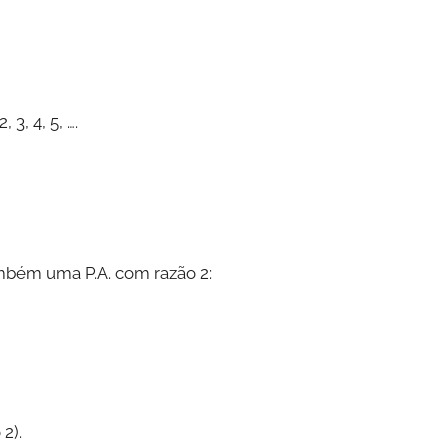
3, 4, 5, ….
mbém uma P.A. com razão 2:
2).