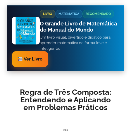
LIVRO
MATEMÁTICA
RECOMENDADO
O Grande Livro de Matemática
do Manual do Mundo
Um livro visual, divertido e didático para
aprender matemática de forma leve e
inteligente.
Ver Livro
Regra de Três Composta:
Entendendo e Aplicando
em Problemas Práticos
Ads