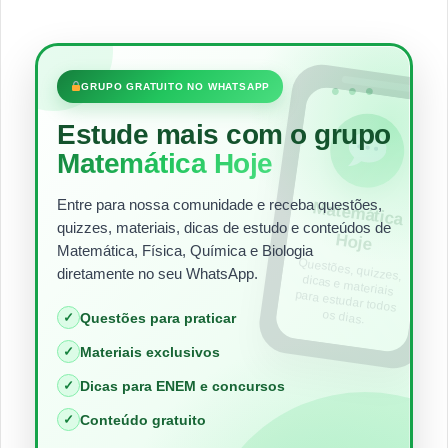
•••
GRUPO GRATUITO NO WHATSAPP
Estude mais com o grupo
Matemática Hoje
Entre para nossa comunidade e receba questões,
Matem
ática
quizzes, materiais, dicas de estudo e conteúdos de
Hoje
Matemática, Física, Química e Biologia
Questões, quizzes,
dicas e materiais
para estudar todos
diretamente no seu WhatsApp.
os dias.
✓
Questões para praticar
✓
Materiais exclusivos
✓
Dicas para ENEM e concursos
✓
Conteúdo gratuito