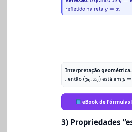
Reflexão:
o gráfico de
y
=
x
refletido na reta
.
Interpretação geométrica.
(
y
0
,
x
0
)
y
=
l
, então
está em
eBook de Fórmulas M
3) Propriedades “