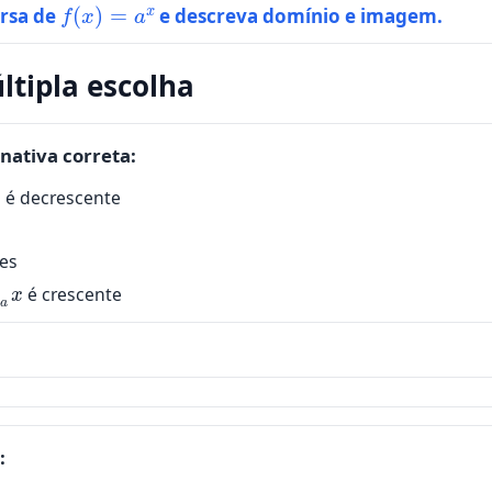
f
(
x
)
=
a
x
ersa de
e descreva domínio e imagem.
últipla escolha
rnativa correta:
x
é decrescente
es
g
a
x
é crescente
: