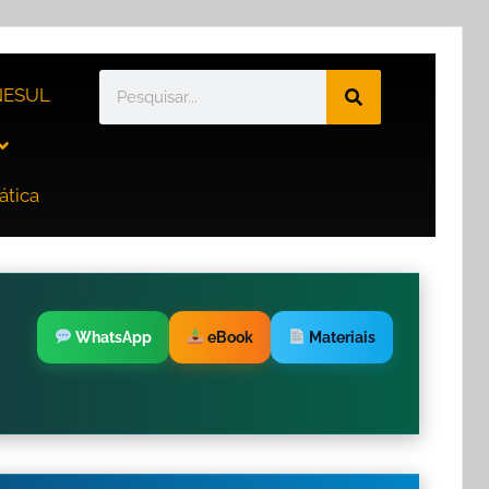
ESUL
ática
WhatsApp
eBook
Materiais