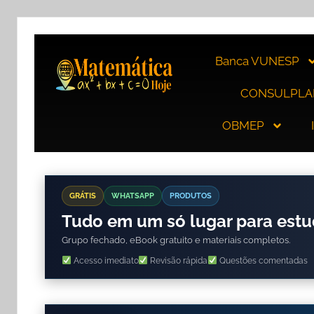
Banca VUNESP
CONSULPLA
OBMEP
GRÁTIS
WHATSAPP
PRODUTOS
Tudo em um só lugar para est
Grupo fechado, eBook gratuito e materiais completos.
Acesso imediato
Revisão rápida
Questões comentadas