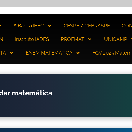
∆ Banca IBFC
CESPE / CEBRASPE
CON
N
Instituto IADES
PROFMAT
UNICAMP
ITA
ENEM MATEMÁTICA
FGV 2025 Matem
udar matemática