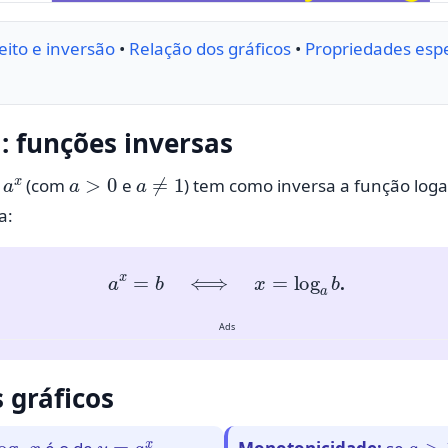
ito e inversão
•
Relação dos gráficos
•
Propriedades esp
l: funções inversas
x
a
>
0
a
≠
1
(com
e
) tem como inversa a função log
a:
a
x
=
b
⟺
x
=
log
a
b
.
Ads
s gráficos
g
a
x
y
=
a
x
a
>
1