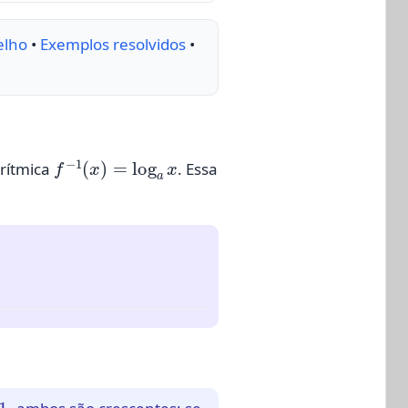
elho
•
Exemplos resolvidos
•
f
−
1
(
x
)
=
log
a
x
arítmica
. Essa