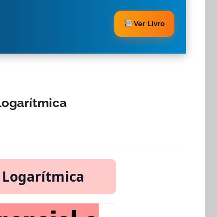
Ver Livro
Logarítmica
 Logarítmica