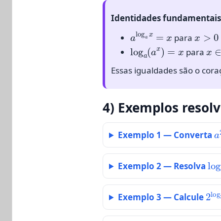
Identidades fundamentais
a
log
a
x
=
x
x
>
0
para
log
a
(
a
x
)
=
x
x
∈
para
Essas igualdades são o cora
4) Exemplos resolv
a
Exemplo 1 —
Converta
lo
Exemplo 2 —
Resolva
2
l
Exemplo 3 —
Calcule