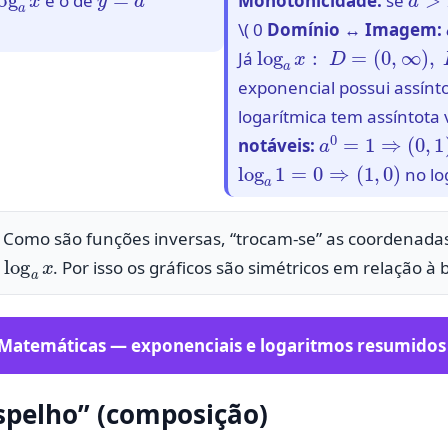
é o de
Monotonicidade:
se
\( 0
Domínio ↔ Imagem:
log
a
x
:
D
=
(
0
,
∞
)
,
I
=
R
Já
exponencial possui assínt
logarítmica tem assíntota 
a
0
=
1
⇒
(
0
,
1
)
notáveis:
log
a
1
=
0
⇒
(
1
,
0
)
no lo
Como são funções inversas, “trocam-se” as coordenada
og
a
x
. Por isso os gráficos são simétricos em relação à 
atemáticas — exponenciais e logaritmos resumidos 
espelho” (composição)