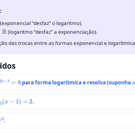
:
(exponencial “desfaz” o logaritmo).
R
(logaritmo “desfaz” a exponenciação).
ção das trocas entre as formas exponencial e logarítmica
idos
2
x
−
1
=
8
para forma logarítmica e resolva (suponha
g
3
(
x
−
1
)
=
2
.
og
2
9
.