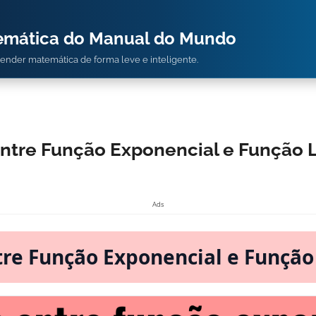
temática do Manual do Mundo
prender matemática de forma leve e inteligente.
ntre Função Exponencial e Função 
Ads
tre Função Exponencial e Função