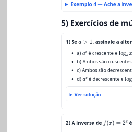
Exemplo 4 —
Ache a inv
5) Exercícios de m
a
>
1
1)
Se
, assinale a alte
a
x
log
a
a)
é crescente e
b) Ambos são crescentes
c) Ambos são decrescent
a
x
lo
d)
é decrescente e
Ver solução
f
(
x
)
=
2
x
2)
A inversa de
é