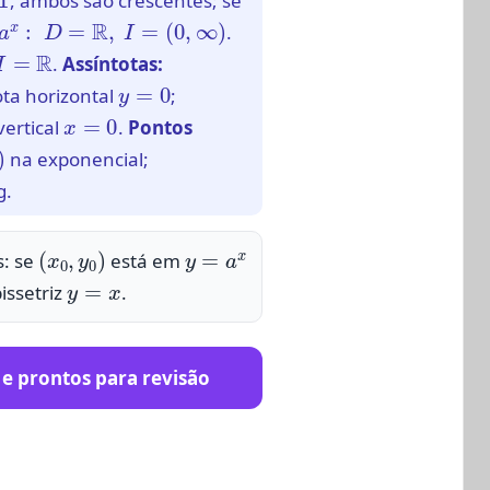
, ambos são crescentes; se
a
x
:
D
=
R
,
I
=
(
0
,
∞
)
.
.
Assíntotas:
y
=
0
ota horizontal
;
x
=
0
vertical
.
Pontos
na exponencial;
g.
(
x
0
,
y
0
)
y
=
a
x
s: se
está em
y
=
x
bissetriz
.
e prontos para revisão