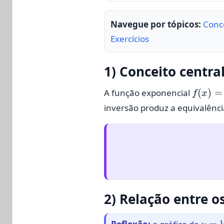
Navegue por tópicos:
Conce
Exercícios
1) Conceito centra
f
(
x
)
=
a
A função exponencial
inversão produz a equivalênci
2) Relação entre o
y
=
lo