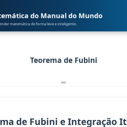
atemática do Manual do Mundo
render matemática de forma leve e inteligente.
Teorema de Fubini
Ads
ma de Fubini e Integração I