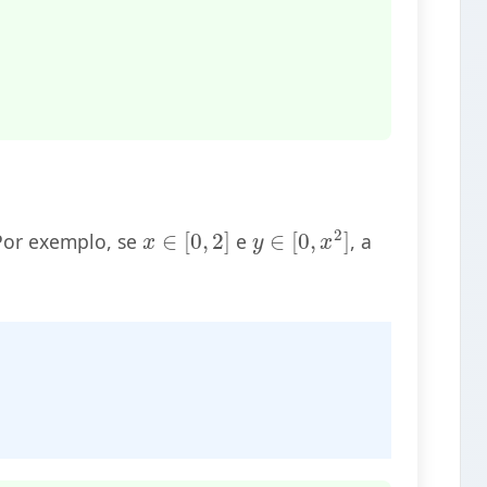
x
∈
[
0
,
2
]
y
∈
[
0
,
x
2
]
Por exemplo, se
e
, a