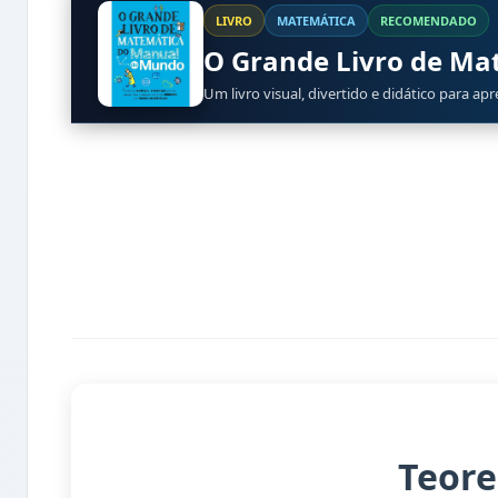
LIVRO
MATEMÁTICA
RECOMENDADO
O Grande Livro de M
Um livro visual, divertido e didático para ap
Teore