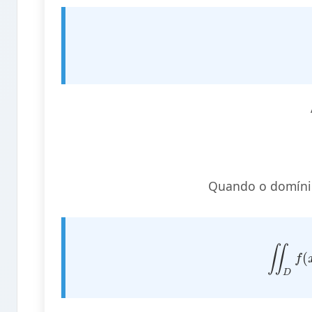
Quando o domín
∬
D
f
(
x