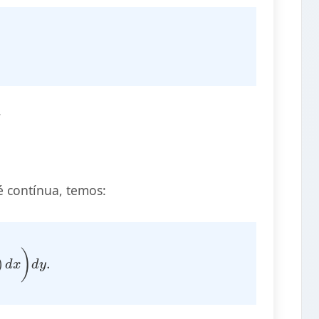
.
 contínua, temos:
)
d
x
)
d
y
.