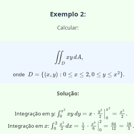
Exemplo 2:
Calcular:
∬
D
x
y
d
A
,
D
=
{
(
x
,
y
)
:
0
≤
x
≤
2
,
0
≤
y
≤
x
2
}
.
onde
Solução:
y
∫
0
x
2
x
y
d
y
=
x
⋅
y
2
2
|
0
x
2
=
x
5
2
.
Integração em
:
x
∫
0
2
x
5
2
d
x
=
1
2
⋅
x
6
6
|
0
2
=
64
12
=
Integração em
: