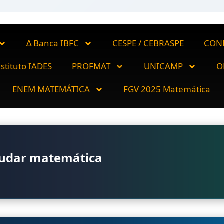
∆ Banca IBFC
CESPE / CEBRASPE
CON
nstituto IADES
PROFMAT
UNICAMP
O
ENEM MATEMÁTICA
FGV 2025 Matemática
tudar matemática