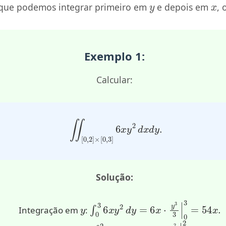
a que podemos integrar primeiro em
e depois em
, 
Exemplo 1:
Calcular:
∬
[
0
,
2
]
×
[
0
,
3
]
6
x
y
2
d
x
d
y
.
Solução:
y
∫
0
3
6
x
y
2
d
y
=
6
x
⋅
y
3
3
|
0
3
=
54
x
.
Integração em
:
x
∫
0
2
54
x
d
x
=
54
⋅
x
2
2
|
0
2
=
216.