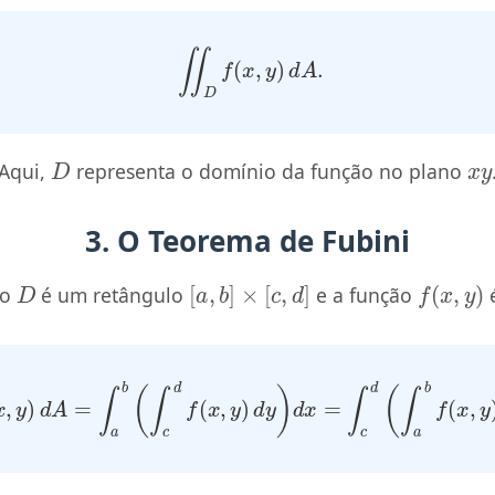
∬
D
f
(
x
,
y
)
d
A
.
D
x
y
Aqui,
representa o domínio da função no plano
3. O Teorema de Fubini
D
[
a
,
b
]
×
[
c
,
d
]
f
(
x
,
y
)
io
é um retângulo
e a função
é
,
y
)
d
A
=
∫
a
b
(
∫
c
d
f
(
x
,
y
)
d
y
)
d
x
=
∫
c
d
(
∫
a
b
f
(
x
,
y
y
x