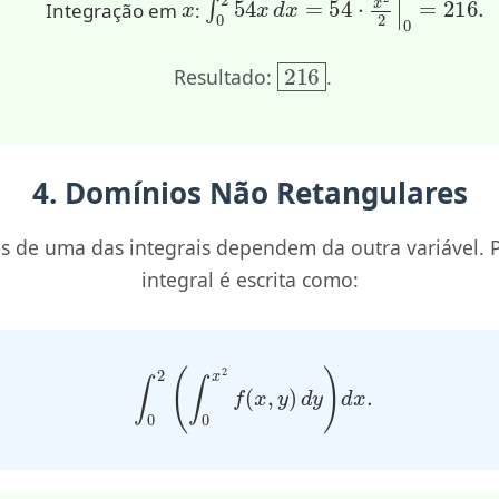
Integração em
:
216
Resultado:
.
4. Domínios Não Retangulares
es de uma das integrais dependem da outra variável. 
integral é escrita como:
∫
0
2
(
∫
0
x
2
f
(
x
,
y
)
d
y
)
d
x
.