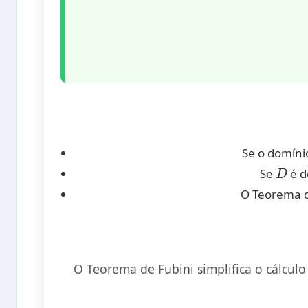
Se o domín
D
Se
é d
O Teorema de
O Teorema de Fubini simplifica o cálcul