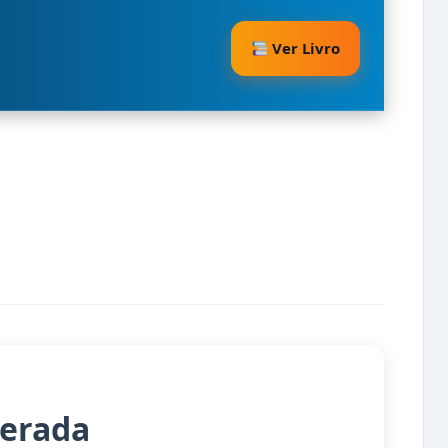
Ver Livro
terada