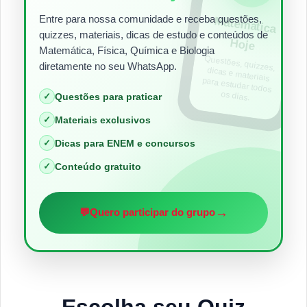
Entre para nossa comunidade e receba questões,
Matem
ática
quizzes, materiais, dicas de estudo e conteúdos de
Hoje
Matemática, Física, Química e Biologia
Questões, quizzes,
dicas e materiais
para estudar todos
diretamente no seu WhatsApp.
os dias.
✓
Questões para praticar
✓
Materiais exclusivos
✓
Dicas para ENEM e concursos
✓
Conteúdo gratuito
→
💬
Quero participar do grupo
Escolha seu Quiz