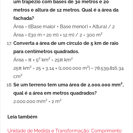
um trapézio com bases de 30 metros e 20
metros e altura de 12 metros. Qual é a área da
fachada?
Área = ((Base maior + Base menor) × Altura) / 2
Área = ((30 m + 20 m) × 12 m) / 2 = 300 m²
Converta a área de um círculo de 5 km de raio
para centímetros quadrados.
Área = π × 5² km² = 25π km²
25π km² = 25 × 3,14 × (1.000.000 m²) = 78.539.816,34
cm²
Se um terreno tem uma área de 2.000.000 mm²,
qual é a área em metros quadrados?
2.000.000 mm² = 2 m²
Leia também
Unidade de Medida e Transformação: Comprimento