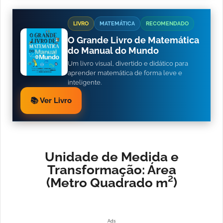
LIVRO
MATEMÁTICA
RECOMENDADO
O Grande Livro de Matemática
do Manual do Mundo
Um livro visual, divertido e didático para
aprender matemática de forma leve e
inteligente.
📚 Ver Livro
Unidade de Medida e
Transformação: Área
(Metro Quadrado m²)
Ads