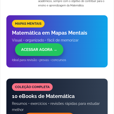
acadêmicos, sempre com o objetivo de contribuir para o
ensino e aprendizagem da Matemática.
MAPAS MENTAIS
Matemática em Mapas Mentais
Visual • organizado • fácil de memorizar
ACESSAR AGORA →
Ideal para revisão • provas • concursos
COLEÇÃO COMPLETA
10 eBooks de Matemática
Resumos • exercícios • revisões rápidas para estudar
melhor