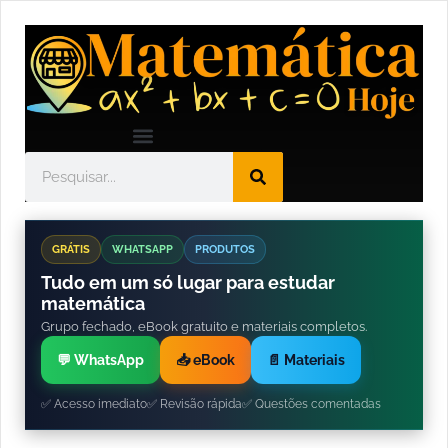
GRÁTIS
WHATSAPP
PRODUTOS
Tudo em um só lugar para estudar
matemática
Grupo fechado, eBook gratuito e materiais completos.
💬 WhatsApp
📥 eBook
📄 Materiais
✅ Acesso imediato
✅ Revisão rápida
✅ Questões comentadas