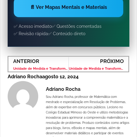
📄 Ver Mapas Mentais e Materiais
✅ Acesso imediato
✅ Questões comentadas
✅ Revisão rápida
✅ Conteúdo direto
ANTERIOR
PRÓXIMO
Unidade de Medida e Transformação: Comprimento (Metro m)
Unidade de Medida e Transformação: Volume (Metro Cúbico m3)
Adriano Rocha
agosto 12, 2024
Adriano Rocha
Sou Adriano Rocha, professor de Matemática com
mestrado e especialização em Resolução de Problemas,
além de expertise em concursos públicos. Leciono no
Colégio Estadual Mimoso do Oeste e utilizo metodologias
inovadoras para aprimorar a compreensão matemática e a
resolução de problemas. Produzo conteúdos como artigos
para blogs, livros, eBooks e mapas mentais, além de
desenvolver materiais didáticos e participar de eventos