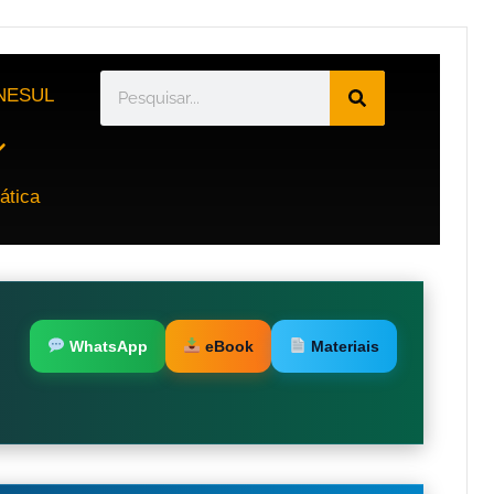
NESUL
ática
WhatsApp
eBook
Materiais