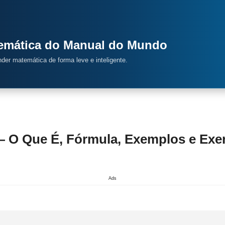
temática do Manual do Mundo
ender matemática de forma leve e inteligente.
— O Que É, Fórmula, Exemplos e Exer
Ads