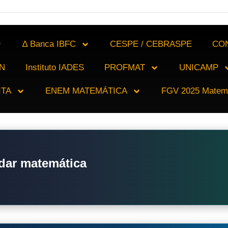
∆ Banca IBFC
CESPE / CEBRASPE
CO
N
Instituto IADES
PROFMAT
UNICAMP
ITA
ENEM MATEMÁTICA
FGV 2025 Matem
dar matemática