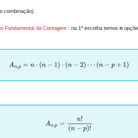
ão combinação).
pio Fundamental da Contagem
: na 1ª escolha temos
n
opçõe
A
n
,
p
=
n
⋅
(
n
−
1
)
⋅
(
n
−
2
)
⋯
(
n
−
p
+
1
)
A
n
,
p
=
n
!
(
n
−
p
)
!