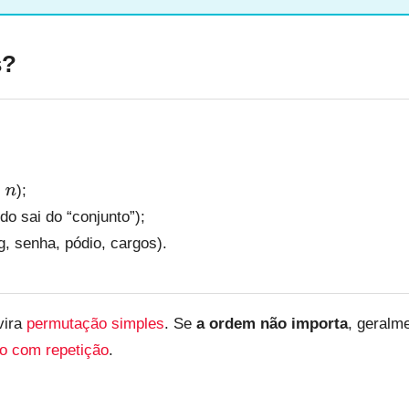
s?
);
do sai do “conjunto”);
g, senha, pódio, cargos).
 vira
permutação simples
. Se
a ordem não importa
, geralm
o com repetição
.