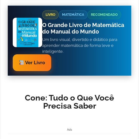
LIVRO
MATEMÁTICA
RECOMENDADO
O Grande Livro de Matemática
do Manual do Mundo
Um livro visual, divertido e didático para
aprender matemática de forma leve e
inteligente.
Ver Livro
Cone: Tudo o Que Você
Precisa Saber
Ads