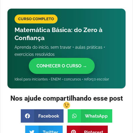
CURSO COMPLETO
Matemática Básica: do Zero à
Confiança
Aprenda do início, sem travar • aulas práticas •
exercícios resolvidos
CONHECER O CURSO →
Ideal para iniciantes • ENEM • concursos • reforço escolar
Nos ajude compartilhando esse post
Facebook
WhatsApp
Twitter
Pinterest