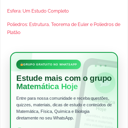
Esfera: Um Estudo Completo
Poliedros: Estrutura, Teorema de Euler e Poliedros de
Platão
•••
GRUPO GRATUITO NO WHATSAPP
Estude mais com o grupo
Matemática Hoje
Entre para nossa comunidade e receba questões,
Matem
ática
quizzes, materiais, dicas de estudo e conteúdos de
Hoje
Matemática, Física, Química e Biologia
Questões, quizzes,
dicas e materiais
para estudar todos
diretamente no seu WhatsApp.