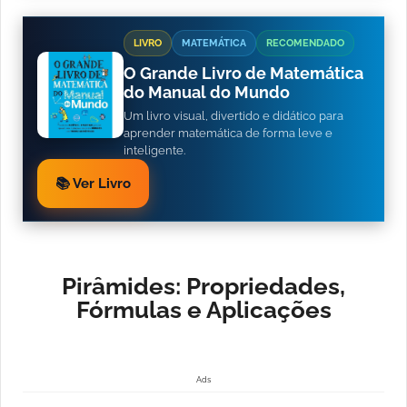
LIVRO
MATEMÁTICA
RECOMENDADO
O Grande Livro de Matemática
do Manual do Mundo
Um livro visual, divertido e didático para
aprender matemática de forma leve e
inteligente.
📚 Ver Livro
Pirâmides: Propriedades,
Fórmulas e Aplicações
Ads