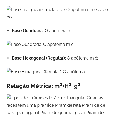
Base Quadrada:
O apótema m é:
Base Hexagonal (Regular):
O apótema m é:
2
2
2
Relação Métrica: m
+H
=g