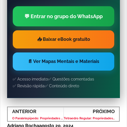
💬 Entrar no grupo do WhatsApp
📥 Baixar eBook gratuito
📄 Ver Mapas Mentais e Materiais
✅ Acesso imediato
✅ Questões comentadas
✅ Revisão rápida
✅ Conteúdo direto
ANTERIOR
PRÓXIMO
O Paralelepípedo: Propriedades e Fórmulas Essenciais
Tetraedro Regular: Propriedades, Fórmulas e Aplicações
Adriano Rocha
agosto 20, 2024