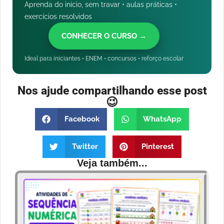
Aprenda do início, sem travar • aulas práticas •
exercícios resolvidos
CONHECER O CURSO →
Ideal para iniciantes • ENEM • concursos • reforço escolar
Nos ajude compartilhando esse post
😉
Facebook
WhatsApp
Twitter
Pinterest
Veja também...