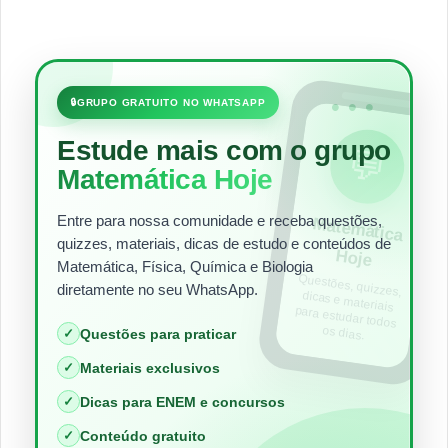
•••
🔒
GRUPO GRATUITO NO WHATSAPP
Estude mais com o grupo
💬
Matemática Hoje
Entre para nossa comunidade e receba questões,
Matem
ática
quizzes, materiais, dicas de estudo e conteúdos de
Hoje
Matemática, Física, Química e Biologia
Questões, quizzes,
dicas e materiais
para estudar todos
diretamente no seu WhatsApp.
os dias.
✓
Questões para praticar
✓
Materiais exclusivos
✓
Dicas para ENEM e concursos
✓
Conteúdo gratuito