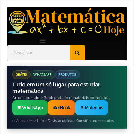
GRÁTIS
WHATSAPP
PRODUTOS
Tudo em um só lugar para estudar
matemática
Grupo fechado, eBook gratuito e materiais completos.
💬 WhatsApp
📥 eBook
📄 Materiais
✅ Acesso imediato
✅ Revisão rápida
✅ Questões comentadas