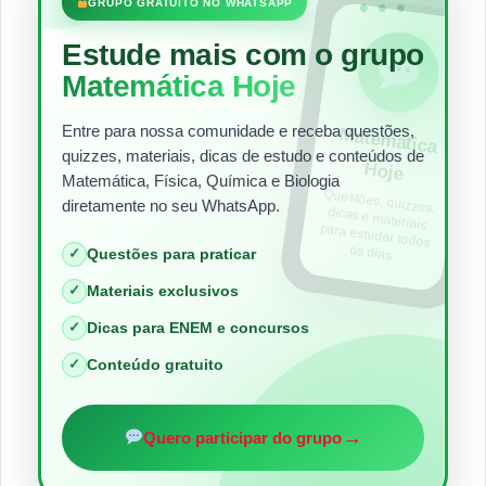
•••
GRUPO GRATUITO NO WHATSAPP
Estude mais com o grupo
Matemática Hoje
Entre para nossa comunidade e receba questões,
Matem
ática
quizzes, materiais, dicas de estudo e conteúdos de
Hoje
Matemática, Física, Química e Biologia
Questões, quizzes,
dicas e materiais
para estudar todos
diretamente no seu WhatsApp.
os dias.
✓
Questões para praticar
✓
Materiais exclusivos
✓
Dicas para ENEM e concursos
✓
Conteúdo gratuito
→
Quero participar do grupo