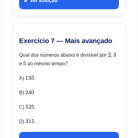
Ver solução
Exercício 7 — Mais avançado
Qual dos números abaixo é divisível por
,
2
3
e
ao mesmo tempo?
5
A)
135
B)
240
C)
525
D)
315