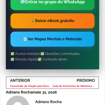
Entrar no grupo do WhatsApp
Baixar eBook gratuito
Ver Mapas Mentais e Materiais
Acesso imediato
Questões comentadas
Revisão rápida
Conteúdo direto
ANTERIOR
PRÓXIMO
Conversão de Fração para Decimal: Questão Que Derruba Muita Gente
Lista de Exercícios de Números Primos com Gabarito e Solução Passo a Passo
Adriano Rocha
maio 31, 2026
Adriano Rocha