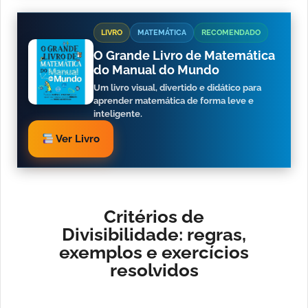
LIVRO
MATEMÁTICA
RECOMENDADO
O Grande Livro de Matemática
do Manual do Mundo
Um livro visual, divertido e didático para
aprender matemática de forma leve e
inteligente.
Ver Livro
Critérios de
Divisibilidade: regras,
exemplos e exercícios
resolvidos