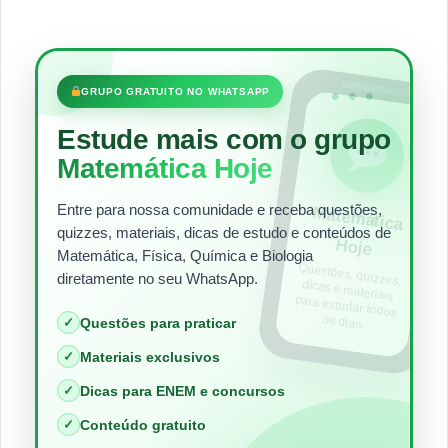
•••
GRUPO GRATUITO NO WHATSAPP
Estude mais com o grupo
Matemática Hoje
Entre para nossa comunidade e receba questões,
Matem
ática
quizzes, materiais, dicas de estudo e conteúdos de
Hoje
Matemática, Física, Química e Biologia
Questões, quizzes,
dicas e materiais
para estudar todos
diretamente no seu WhatsApp.
os dias.
✓
Questões para praticar
✓
Materiais exclusivos
✓
Dicas para ENEM e concursos
✓
Conteúdo gratuito