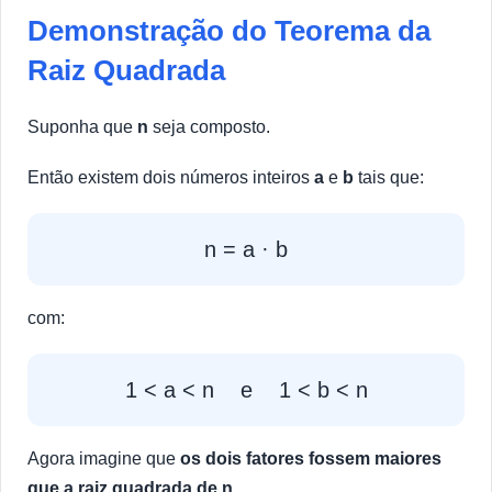
Demonstração do Teorema da
Raiz Quadrada
Suponha que
n
seja composto.
Então existem dois números inteiros
a
e
b
tais que:
n = a · b
com:
1 < a < n e 1 < b < n
Agora imagine que
os dois fatores fossem maiores
que a raiz quadrada de n
.