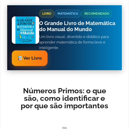
LIVRO
MATEMÁTICA
RECOMENDADO
O Grande Livro de Matemática
do Manual do Mundo
Um livro visual, divertido e didático para
aprender matemática de forma leve e
inteligente.
Ver Livro
Números Primos: o que
são, como identificar e
por que são importantes
Ads