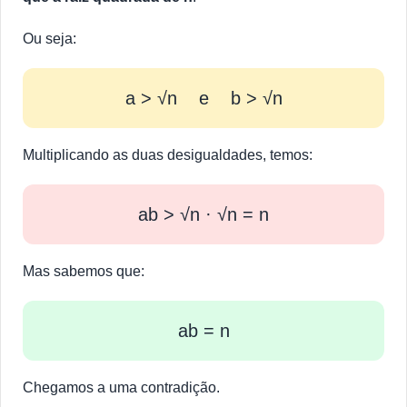
Ou seja:
a > √n e b > √n
Multiplicando as duas desigualdades, temos:
ab > √n · √n = n
Mas sabemos que:
ab = n
Chegamos a uma contradição.