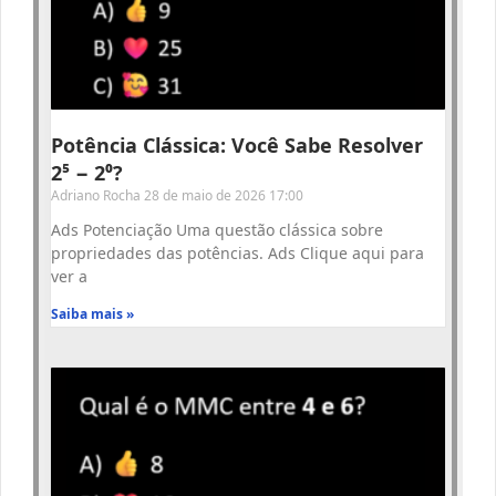
Potência Clássica: Você Sabe Resolver
2⁵ − 2⁰?
Adriano Rocha
28 de maio de 2026
17:00
Ads Potenciação Uma questão clássica sobre
propriedades das potências. Ads Clique aqui para
ver a
Saiba mais »