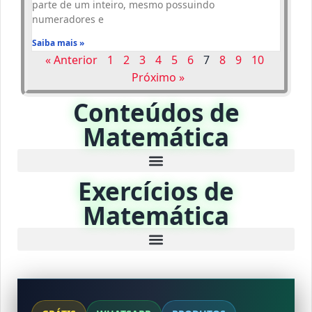
parte de um inteiro, mesmo possuindo
numeradores e
Saiba mais »
« Anterior
1
2
3
4
5
6
7
8
9
10
Próximo »
Conteúdos de
Matemática
Exercícios de
Matemática