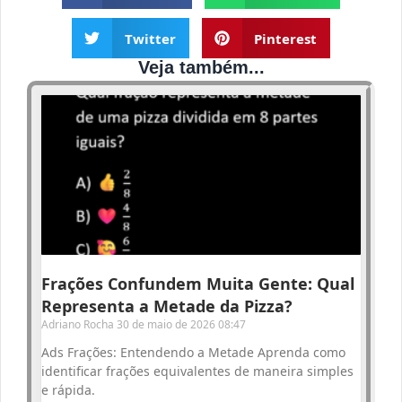
Twitter
Pinterest
Veja também...
Frações Confundem Muita Gente: Qual
Representa a Metade da Pizza?
Adriano Rocha
30 de maio de 2026
08:47
Ads Frações: Entendendo a Metade Aprenda como
identificar frações equivalentes de maneira simples
e rápida.