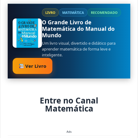
LIVRO
MATEMÁTICA
RECOMENDADO
O Grande Livro de
Matemática do Manual do
Mundo
Um livro visual, divertido e didático para
aprender matemática de forma leve e
inteligente.
Ver Livro
Entre no Canal
Matemática
Ads