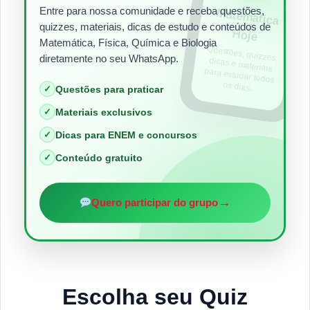
Entre para nossa comunidade e receba questões,
Matem
ática
quizzes, materiais, dicas de estudo e conteúdos de
Hoje
Matemática, Física, Química e Biologia
Questões, quizzes,
dicas e materiais
para estudar todos
diretamente no seu WhatsApp.
os dias.
✓
Questões para praticar
✓
Materiais exclusivos
✓
Dicas para ENEM e concursos
✓
Conteúdo gratuito
→
Quero participar do grupo
Escolha seu Quiz