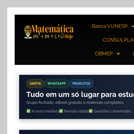
Banca VUNESP
CONSULPLA
OBMEP
GRÁTIS
WHATSAPP
PRODUTOS
Tudo em um só lugar para est
Grupo fechado, eBook gratuito e materiais completos.
Acesso imediato
Revisão rápida
Questões comentadas