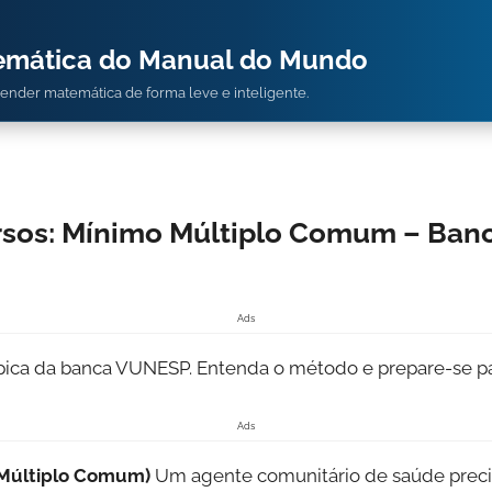
temática do Manual do Mundo
prender matemática de forma leve e inteligente.
sos: Mínimo Múltiplo Comum – Ban
Ads
ípica da banca VUNESP. Entenda o método e prepare-se pa
Ads
 Múltiplo Comum)
Um agente comunitário de saúde preci