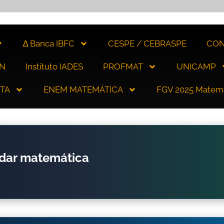
∆ Banca IBFC
CESPE / CEBRASPE
CON
N
Instituto IADES
PROFMAT
UNICAMP
ITA
ENEM MATEMÁTICA
FGV 2025 Matem
udar matemática