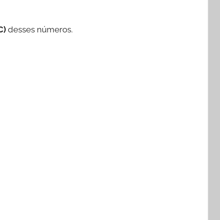
C)
desses números.