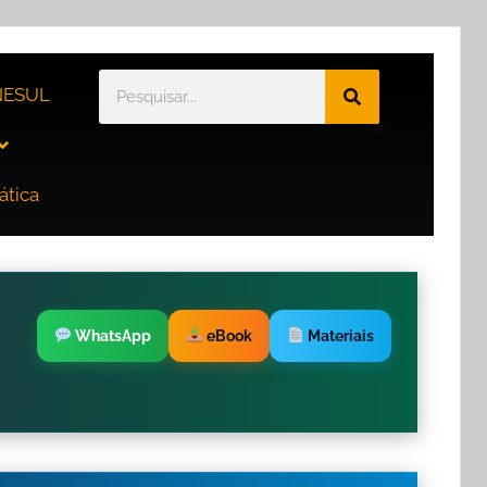
ESUL
ática
WhatsApp
eBook
Materiais