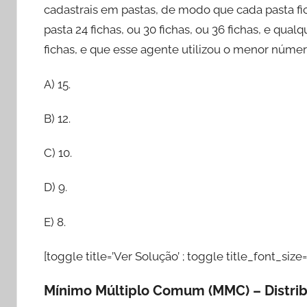
cadastrais em pastas, de modo que cada pasta fi
pasta 24 fichas, ou 30 fichas, ou 36 fichas, e qu
fichas, e que esse agente utilizou o menor número
A) 15.
B) 12.
C) 10.
D) 9.
E) 8.
[toggle title=’Ver Solução’ ; toggle title_font_size=
Mínimo Múltiplo Comum (MMC) – Distrib