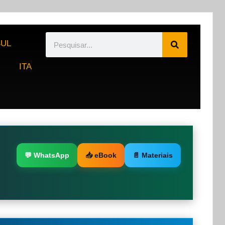
UL
ITA
💬 WhatsApp
📥 eBook
📄 Materiais