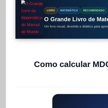
LIVRO
MATEMÁTICA
RECOMENDADO
O Grande Livro de Ma
Um livro visual, divertido e didático para apr
Como calcular MDC 