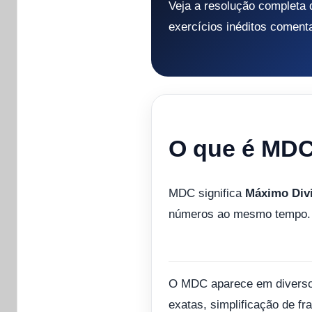
Veja a resolução completa
exercícios inéditos coment
O que é MD
MDC significa
Máximo Div
números ao mesmo tempo.
O MDC aparece em diversos
exatas, simplificação de f