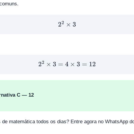
 comuns.
2
2
×
3
2
2
×
3
=
4
×
3
=
12
rnativa C — 12
s de matemática todos os dias? Entre agora no WhatsApp d