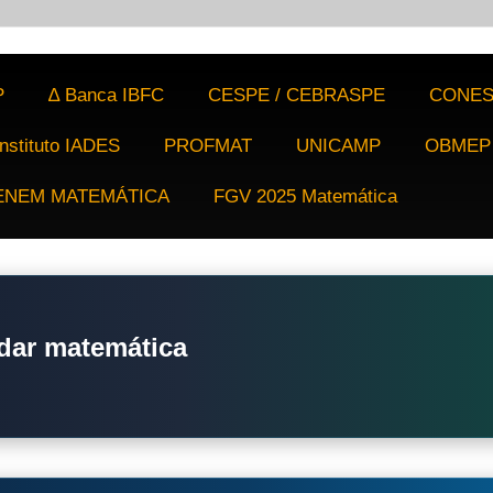
P
∆ Banca IBFC
CESPE / CEBRASPE
CONES
Instituto IADES
PROFMAT
UNICAMP
OBMEP
ENEM MATEMÁTICA
FGV 2025 Matemática
dar matemática