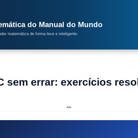
temática do Manual do Mundo
ender matemática de forma leve e inteligente.
sem errar: exercícios reso
Ads