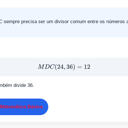
 sempre precisa ser um divisor comum entre os números a
M
D
C
(
24
,
36
)
=
12
ambém divide 36.
 Matemática Básica