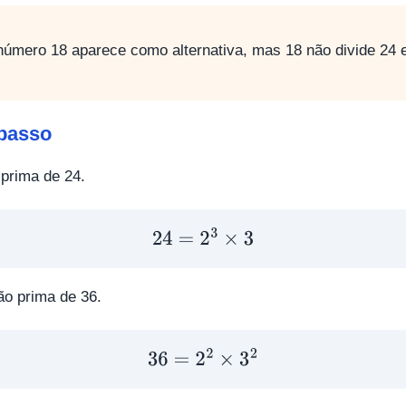
úmero 18 aparece como alternativa, mas 18 não divide 24 
passo
prima de 24.
24
=
2
3
×
3
o prima de 36.
36
=
2
2
×
3
2