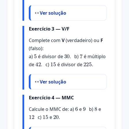
Ver solução
Exercício 3 — V/F
Complete com
V
(verdadeiro) ou
F
(falso):
5
30
7
a)
é divisor de
. b)
é múltiplo
42
15
225
de
. c)
é divisor de
.
Ver solução
Exercício 4 — MMC
6
9
8
Calcule o MMC de: a)
e
b)
e
12
15
20
c)
e
.