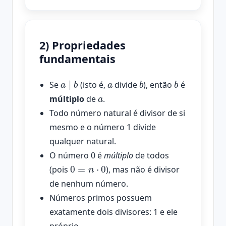
2) Propriedades
fundamentais
a
∣
b
a
b
b
Se
(isto é,
divide
), então
é
a
múltiplo
de
.
Todo número natural é divisor de si
mesmo e o número 1 divide
qualquer natural.
O número 0 é
múltiplo
de todos
0
=
n
⋅
0
(pois
), mas não é divisor
de nenhum número.
Números primos possuem
exatamente dois divisores: 1 e ele