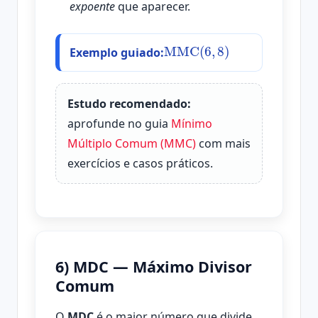
expoente
que aparecer.
MMC
(
6
,
8
)
Exemplo guiado:
Estudo recomendado:
aprofunde no guia
Mínimo
Múltiplo Comum (MMC)
com mais
exercícios e casos práticos.
6) MDC — Máximo Divisor
Comum
O
MDC
é o maior número que divide