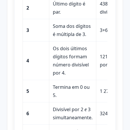
Último dígito é
438 termina 
2
par.
divisível.
Soma dos dígitos
3
3+6+9=18 → di
é múltipla de 3.
Os dois últimos
dígitos formam
1216 → “16” é 
4
número divisível
por 4.
por 4.
Termina em 0 ou
5
1 275 → divisí
5.
Divisível por 2
e
3
6
324 é par e 3
simultaneamente.