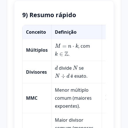
9) Resumo rápido
Conceito
Definição
Exemplo
M
=
n
⋅
k
, com
Múltiplos 
k
∈
Z
5
,
10
,
15
,
Múltiplos
.
d
N
divide
se
Divisores 
N
÷
d
1
,
2
,
3
,
4
,
6
Divisores
é exato.
Menor múltiplo
MMC
(
6
,
MMC
comum (maiores
expoentes).
Maior divisor
MDC
(
18
,