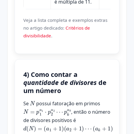
é múltipla de 11.
Veja a lista completa e exemplos extras
no artigo dedicado:
Critérios de
divisibilidade
.
4) Como contar a
quantidade de divisores
de
um número
N
Se
possui fatoração em primos
N
p
k
=
a
p
k
1
a
1
⋅
p
2
a
2
⋯
, então o número
de divisores positivos é
d
(
(
⋯
(
a
a
a
(
1
2
k
N
+
+
+
)
1
=
1
1
)
)
)