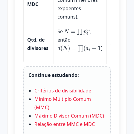
comum (menores
MDC
expoentes
comuns).
N
=
∏
p
i
a
i
Se
,
Para
360
=
2
3
⋅
Qtd. de
então
d
(
N
)
=
∏
(
a
i
+
1
)
d
=
24
divisores
→
.
Continue estudando:
Critérios de divisibilidade
Mínimo Múltiplo Comum
(MMC)
Máximo Divisor Comum (MDC)
Relação entre MMC e MDC