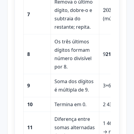
Remova o último
203
→
20
–
2
⋅
dígito, dobre-o e
7
subtraia do
(múltiplo de 7
restante; repita.
Os três últimos
dígitos formam
8
9
216
→ 216 ÷ 
número divisível
por 8.
Soma dos dígitos
9
3+6+9=18 → di
é múltipla de 9.
10
Termina em 0.
2 430 → divisí
Diferença entre
1 462 → (1+6)
11
somas alternadas
→ não é.