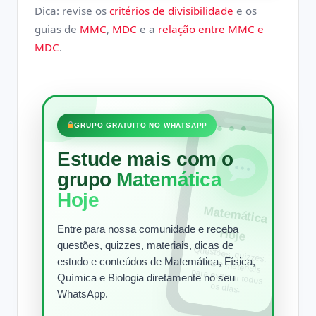
Dica: revise os
critérios de divisibilidade
e os
guias de
MMC
,
MDC
e a
relação entre MMC e
MDC
.
•••
GRUPO GRATUITO NO WHATSAPP
Estude mais com o
grupo
Matemática
Hoje
Matem
ática
Entre para nossa comunidade e receba
Hoje
questões, quizzes, materiais, dicas de
Questões, quizzes,
dicas e materiais
para estudar todos
estudo e conteúdos de Matemática, Física,
Química e Biologia diretamente no seu
os dias.
WhatsApp.