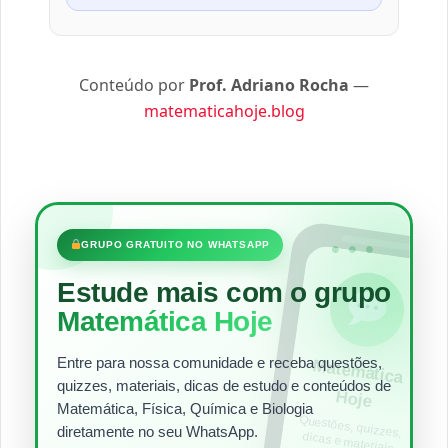
Conteúdo por
Prof. Adriano Rocha
—
matematicahoje.blog
•••
GRUPO GRATUITO NO WHATSAPP
Estude mais com o grupo
Matemática Hoje
Entre para nossa comunidade e receba questões,
Matem
ática
quizzes, materiais, dicas de estudo e conteúdos de
Hoje
Matemática, Física, Química e Biologia
Questões, quizzes,
dicas e materiais
para estudar todos
diretamente no seu WhatsApp.