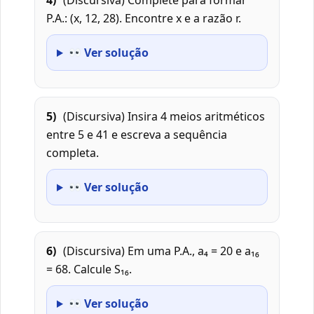
4)
(Discursiva) Complete para formar
P.A.: (x, 12, 28). Encontre x e a razão r.
Ver solução
5)
(Discursiva) Insira 4 meios aritméticos
entre 5 e 41 e escreva a sequência
completa.
Ver solução
6)
(Discursiva) Em uma P.A., a₄ = 20 e a₁₆
= 68. Calcule S₁₆.
Ver solução