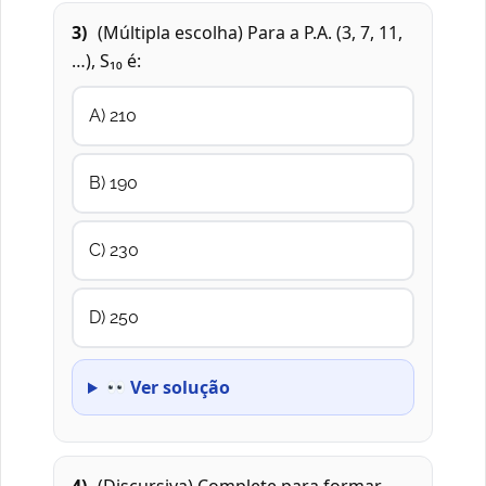
3)
(Múltipla escolha) Para a P.A. (3, 7, 11,
…), S₁₀ é:
A) 210
B) 190
C) 230
D) 250
Ver solução