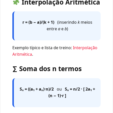
Interpolação Aritmética
r = (b − a)/(k + 1)
(inserindo
k
meios
entre
a
e
b
)
Exemplo típico e lista de treino:
Interpolação
Aritmética
.
∑ Soma dos n termos
Sₙ = ((a₁ + aₙ)·n)/2
ou
Sₙ = n/2 · [ 2a₁ +
(n − 1)·r ]