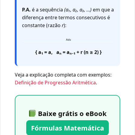
P.A.
é a sequência
(a₁, a₂, a₃, …)
em que a
diferença entre termos consecutivos é
constante (razão
r
):
Ads
{ a₁ = a, aₙ = aₙ₋₁ + r (n ≥ 2) }
Veja a explicação completa com exemplos:
Definição de Progressão Aritmética
.
Baixe grátis o eBook
Fórmulas Matemática