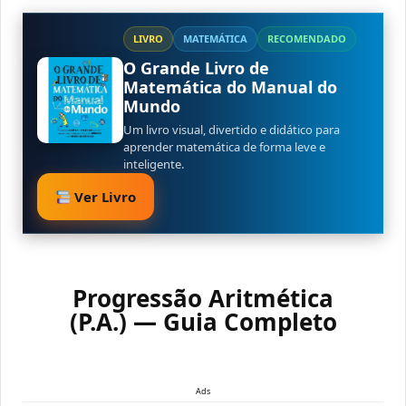
LIVRO
MATEMÁTICA
RECOMENDADO
O Grande Livro de
Matemática do Manual do
Mundo
Um livro visual, divertido e didático para
aprender matemática de forma leve e
inteligente.
Ver Livro
Progressão Aritmética
(P.A.) — Guia Completo
Ads