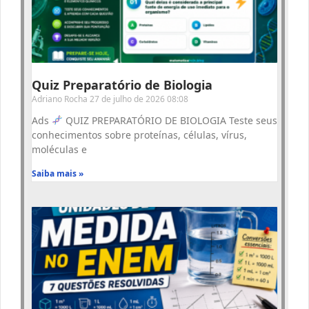
Quiz Preparatório de Biologia
Adriano Rocha
27 de julho de 2026
08:08
Ads
QUIZ PREPARATÓRIO DE BIOLOGIA Teste seus
conhecimentos sobre proteínas, células, vírus,
moléculas e
Saiba mais »