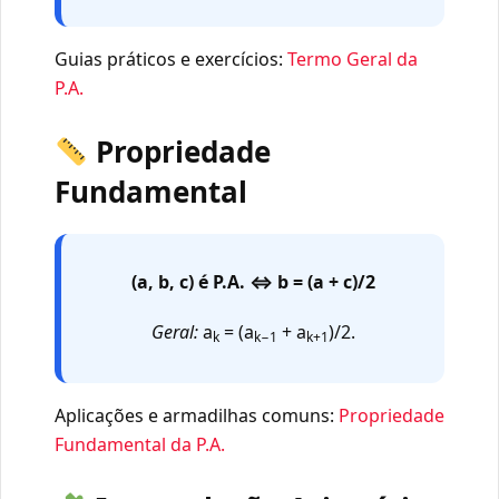
Guias práticos e exercícios:
Termo Geral da
P.A.
Propriedade
Fundamental
(a, b, c) é P.A. ⇔ b = (a + c)/2
Geral:
a
= (a
+ a
)/2.
k
k−1
k+1
Aplicações e armadilhas comuns:
Propriedade
Fundamental da P.A.