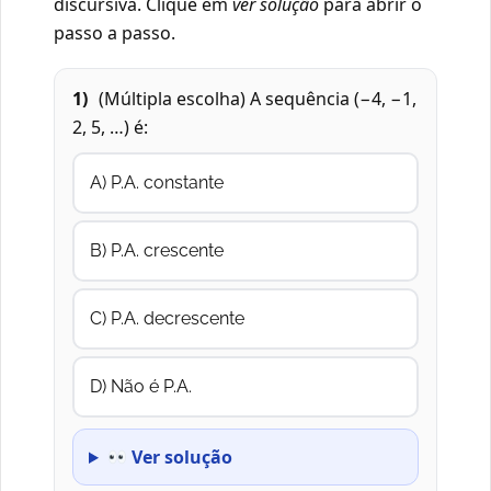
discursiva. Clique em
ver solução
para abrir o
passo a passo.
1)
(Múltipla escolha) A sequência (−4, −1,
2, 5, …) é:
A) P.A. constante
B) P.A. crescente
C) P.A. decrescente
D) Não é P.A.
Ver solução