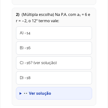
2)
(Múltipla escolha) Na P.A. com a₁ = 6 e
r = −2, o 12º termo vale:
A) −14
B) −16
C) −16? (ver solução)
D) −18
Ver solução