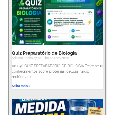
Quiz Preparatório de Biologia
Adriano Rocha
27 de julho de 2026
08:08
Ads
QUIZ PREPARATÓRIO DE BIOLOGIA Teste seus
conhecimentos sobre proteínas, células, vírus,
moléculas e
Saiba mais »