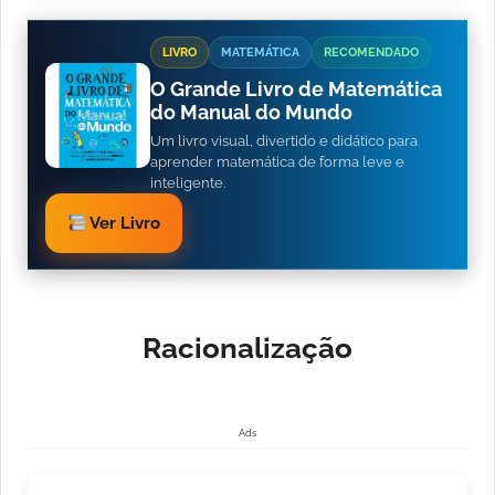
LIVRO
MATEMÁTICA
RECOMENDADO
O Grande Livro de Matemática
do Manual do Mundo
Um livro visual, divertido e didático para
aprender matemática de forma leve e
inteligente.
Ver Livro
Racionalização
Ads