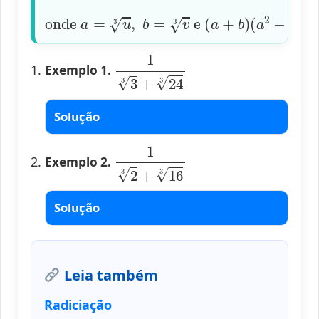
onde
a
=
u
3
,
b
=
v
3
e
(
a
+
b
)
(
a
2
−
a
b
+
b
2
)
=
a
1
3
3
+
24
3
Exemplo 1.
Solução
1
2
3
+
16
3
Exemplo 2.
Solução
Leia também
Radiciação