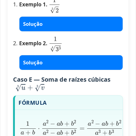
1
2
3
Exemplo 1.
Solução
1
3
3
4
Exemplo 2.
Solução
Caso E — Soma de raízes cúbicas
u
3
+
v
3
FÓRMULA
1
a
+
b
b
+
⋅
b
a
2
2
a
−
3
a
+
b
b
+
3
b
=
2
a
a
2
2
−
−
a
a
b
b
+
+
b
b
2
2
u
=
+
a
v
2
−
a