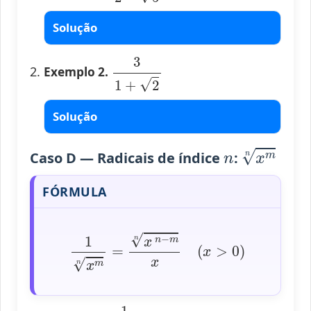
Solução
3
1
+
2
Exemplo 2.
Solução
n
x
m
n
Caso D — Radicais de índice
:
FÓRMULA
1
x
m
n
=
x
n
−
m
n
x
(
x
>
0
)