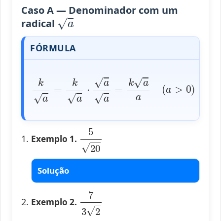
Caso A — Denominador com um
a
radical
FÓRMULA
k
a
=
k
a
⋅
a
a
=
k
a
a
(
a
>
0
)
5
20
Exemplo 1.
Solução
7
3
2
Exemplo 2.