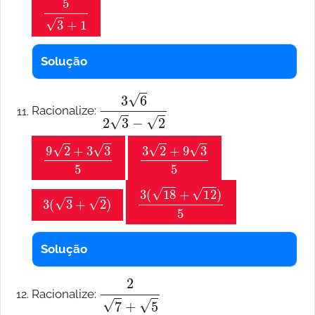
5
3
+
1
Solução
3
6
2
3
−
2
Racionalize:
9
2
+
3
3
5
3
2
+
9
3
5
3
(
3
+
2
)
3
(
18
+
12
)
5
Solução
2
7
+
5
Racionalize: