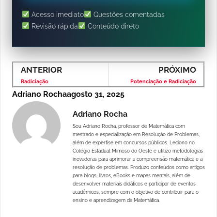
Acesso imediato
Questões comentadas
Revisão rápida
Conteúdo direto
ANTERIOR
PRÓXIMO
Radiciação
Potenciação e Radiciação
Adriano Rocha
agosto 31, 2025
Adriano Rocha
Sou Adriano Rocha, professor de Matemática com
mestrado e especialização em Resolução de Problemas,
além de expertise em concursos públicos. Leciono no
Colégio Estadual Mimoso do Oeste e utilizo metodologias
inovadoras para aprimorar a compreensão matemática e a
resolução de problemas. Produzo conteúdos como artigos
para blogs, livros, eBooks e mapas mentais, além de
desenvolver materiais didáticos e participar de eventos
acadêmicos, sempre com o objetivo de contribuir para o
ensino e aprendizagem da Matemática.