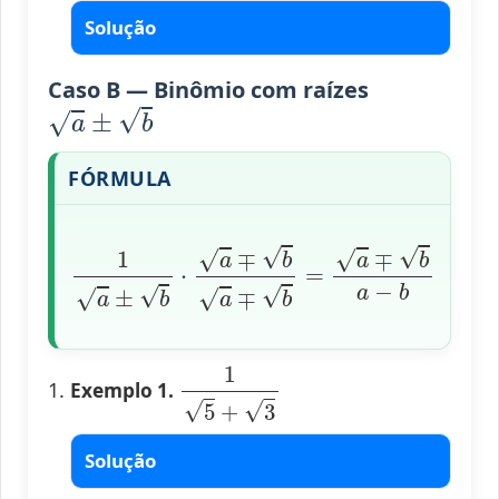
Solução
Caso B — Binômio com raízes
a
±
b
FÓRMULA
1
a
±
b
⋅
a
∓
b
a
∓
b
=
a
∓
b
a
−
b
(
a
≠
b
>
0
)
1
5
+
3
Exemplo 1.
Solução