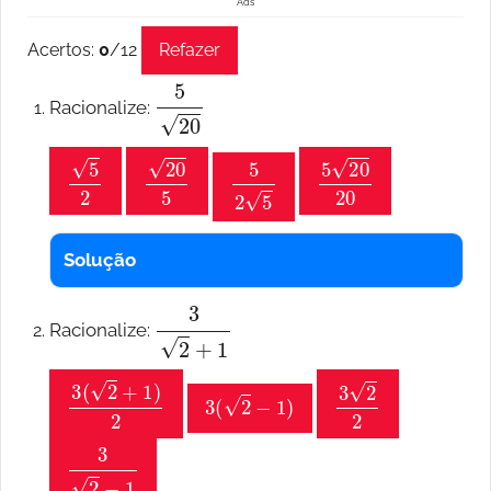
Ads
Acertos:
0
/
12
Refazer
5
20
Racionalize:
5
2
20
5
5
2
5
5
20
20
Solução
3
2
+
1
Racionalize:
3
(
2
+
1
)
2
3
(
2
−
1
)
3
2
2
3
2
−
1