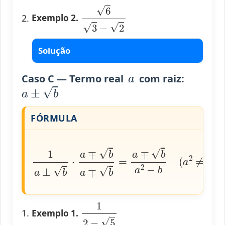
6
3
−
2
Exemplo 2.
Solução
a
Caso C — Termo real
com raiz:
a
±
b
FÓRMULA
1
a
±
b
⋅
a
∓
b
a
∓
b
=
a
∓
b
a
2
−
b
(
a
2
≠
b
)
1
2
−
5
Exemplo 1.