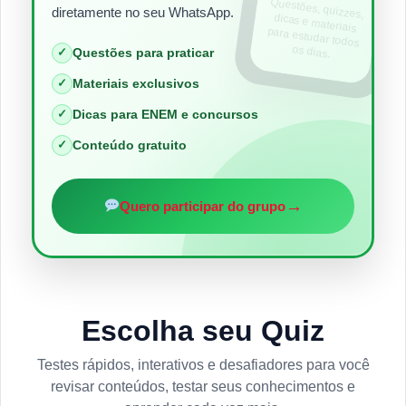
Questões, quizzes,
dicas e materiais
para estudar todos
diretamente no seu WhatsApp.
os dias.
✓
Questões para praticar
✓
Materiais exclusivos
✓
Dicas para ENEM e concursos
✓
Conteúdo gratuito
→
Quero participar do grupo
Escolha seu Quiz
Testes rápidos, interativos e desafiadores para você
revisar conteúdos, testar seus conhecimentos e