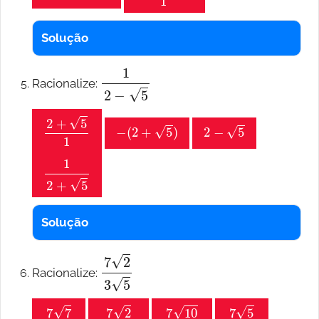
Solução
1
2
−
5
Racionalize:
2
+
5
1
−
(
2
+
5
)
2
−
5
1
2
+
5
Solução
7
2
3
5
Racionalize:
7
7
15
7
2
15
5
7
10
15
7
5
3
2