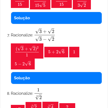
Solução
3
+
2
3
−
2
Racionalize:
(
3
+
2
)
2
1
5
+
2
6
1
5
−
2
6
Solução
1
2
3
Racionalize:
2
3
2
3
2
4
3
2
2
4
3