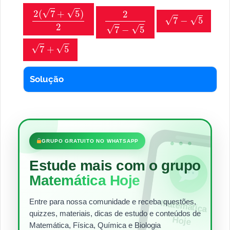
2
(
7
+
5
)
2
2
7
−
5
7
−
5
7
+
5
Solução
•••
GRUPO GRATUITO NO WHATSAPP
Estude mais com o grupo
Matemática Hoje
Entre para nossa comunidade e receba questões,
Matem
ática
quizzes, materiais, dicas de estudo e conteúdos de
Hoje
Matemática, Física, Química e Biologia