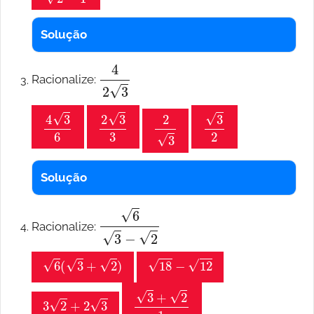
Solução
4
2
3
Racionalize:
4
3
6
2
3
3
2
3
3
2
Solução
6
3
−
2
Racionalize:
6
(
3
+
2
)
18
−
12
3
2
+
2
3
3
+
2
1