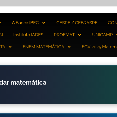
∆ Banca IBFC
CESPE / CEBRASPE
CON
N
Instituto IADES
PROFMAT
UNICAMP
ITA
ENEM MATEMÁTICA
FGV 2025 Matem
udar matemática