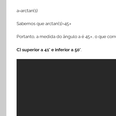
a=arctan⁡(1)
Sabemos que arctan⁡(1)=45∘
Portanto, a medida do ângulo a é 45∘, o que corr
C) superior a 41° e inferior a 50°
.