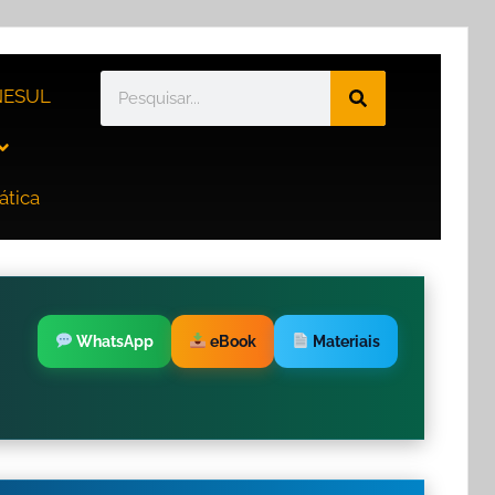
ESUL
ática
WhatsApp
eBook
Materiais