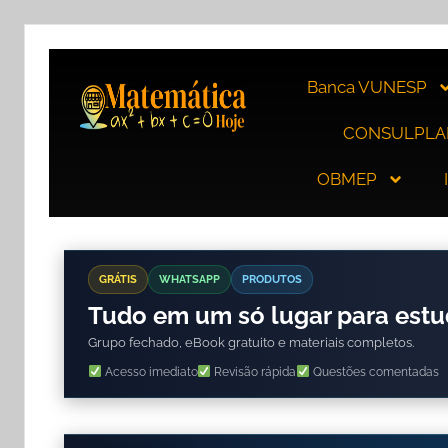
Banca VUNESP
CONSULPLA
OBMEP
GRÁTIS
WHATSAPP
PRODUTOS
Tudo em um só lugar para est
Grupo fechado, eBook gratuito e materiais completos.
Acesso imediato
Revisão rápida
Questões comentadas