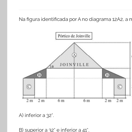
Na figura identificada por A no diagrama 12A2, a
A) inferior a 32°.
B) superior a 32° e inferior a 41°.