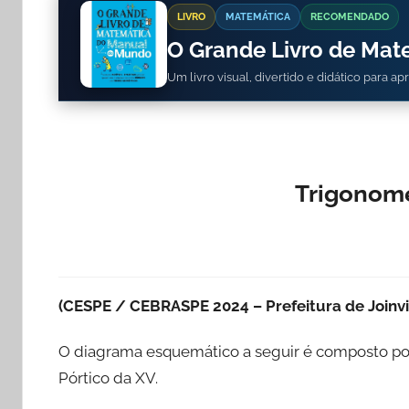
LIVRO
MATEMÁTICA
RECOMENDADO
O Grande Livro de Ma
Um livro visual, divertido e didático para a
Trigonome
(CESPE / CEBRASPE 2024 – Prefeitura de Joinvi
O diagrama esquemático a seguir é composto por 
Pórtico da XV.