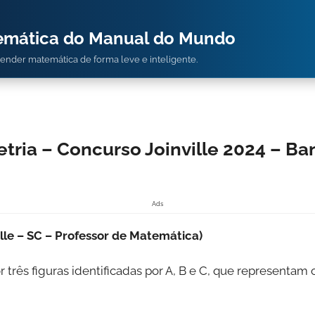
temática do Manual do Mundo
prender matemática de forma leve e inteligente.
tria – Concurso Joinville 2024 – B
Ads
lle – SC – Professor de Matemática)
três figuras identificadas por A, B e C, que representam