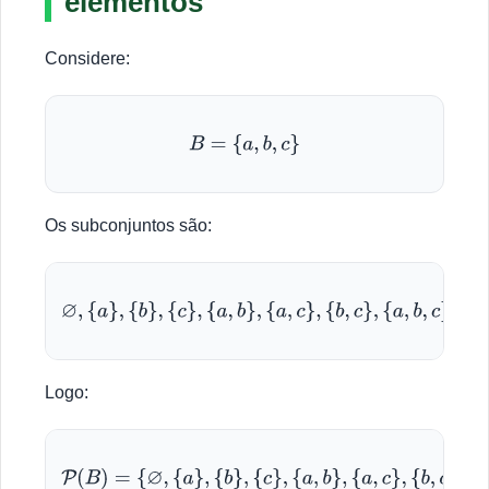
elementos
Considere:
B
=
{
a
,
b
,
c
}
Os subconjuntos são:
∅
,
{
a
}
,
{
b
}
,
{
c
}
,
{
a
,
b
}
,
{
a
,
c
}
,
{
b
,
c
}
,
{
a
,
b
,
c
}
Logo:
P
(
B
)
=
{
∅
,
{
a
}
,
{
b
}
,
{
c
}
,
{
a
,
b
}
,
{
a
,
c
}
,
{
b
,
c
}
,
{
a
,
b
,
c
}
}