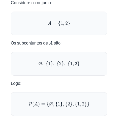
Considere o conjunto:
A
=
{
1
,
2
}
Os subconjuntos de
são:
A
∅
,
{
1
}
,
{
2
}
,
{
1
,
2
}
Logo:
P
(
A
)
=
{
∅
,
{
1
}
,
{
2
}
,
{
1
,
2
}
}