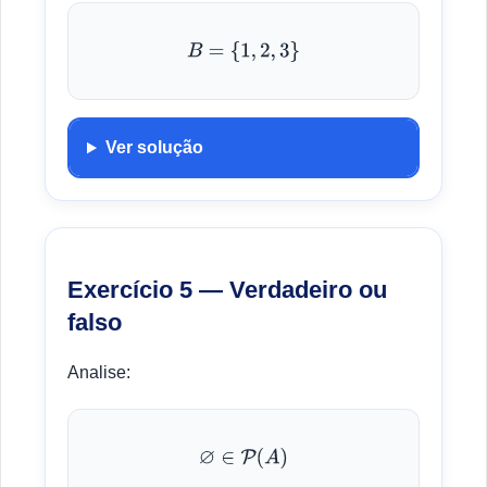
B
=
{
1
,
2
,
3
}
Ver solução
Exercício 5 — Verdadeiro ou
falso
Analise:
∅
∈
P
(
A
)