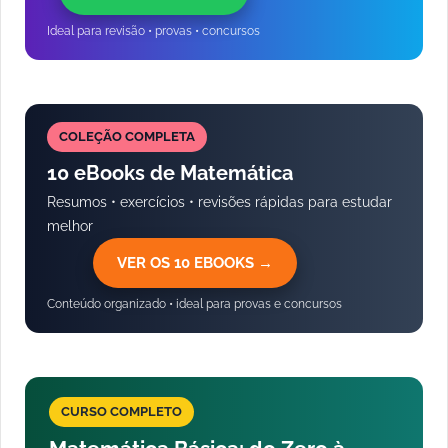
Ideal para revisão • provas • concursos
COLEÇÃO COMPLETA
10 eBooks de Matemática
Resumos • exercícios • revisões rápidas para estudar
melhor
VER OS 10 EBOOKS →
Conteúdo organizado • ideal para provas e concursos
CURSO COMPLETO