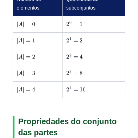
elementos
subconjuntos
|
A
|
=
0
2
0
=
1
|
A
|
=
1
2
1
=
2
|
A
|
=
2
2
2
=
4
|
A
|
=
3
2
3
=
8
|
A
|
=
4
2
4
=
16
Propriedades do conjunto
das partes