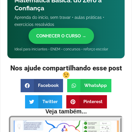
Matemática Básica: do Zero à
Confiança
Aprenda do início, sem travar • aulas práticas •
exercícios resolvidos
CONHECER O CURSO →
Ideal para iniciantes • ENEM • concursos • reforço escolar
Nos ajude compartilhando esse post
Facebook
WhatsApp
Twitter
Pinterest
Veja também...