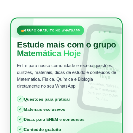
•••
GRUPO GRATUITO NO WHATSAPP
Estude mais com o grupo
Matemática Hoje
Entre para nossa comunidade e receba questões,
Matem
ática
quizzes, materiais, dicas de estudo e conteúdos de
Hoje
Matemática, Física, Química e Biologia
Questões, quizzes,
dicas e materiais
para estudar todos
diretamente no seu WhatsApp.
os dias.
✓
Questões para praticar
✓
Materiais exclusivos
✓
Dicas para ENEM e concursos
✓
Conteúdo gratuito