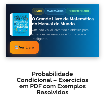
LIVRO
MATEMÁTICA
RECOMENDADO
O Grande Livro de Matemática
do Manual do Mundo
Um livro visual, divertido e didático para
aprender matemática de forma leve e
inteligente.
Ver Livro
Probabilidade
Condicional – Exercícios
em PDF com Exemplos
Resolvidos