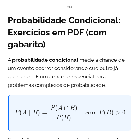
Ads
Probabilidade Condicional:
Exercícios em PDF (com
gabarito)
A
probabilidade condicional
mede a chance de
um evento ocorrer considerando que outro já
aconteceu. É um conceito essencial para
problemas complexos de probabilidade.
P
(
A
∣
B
)
=
P
(
A
∩
B
)
P
(
B
)
com
P
(
B
)
>
0