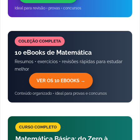
Ideal para revisão • provas • concursos
COLEÇÃO COMPLETA
10 eBooks de Matemática
Resumos • exercícios • revisões rápidas para estudar
melhor
VER OS 10 EBOOKS →
Conteúdo organizado • ideal para provas e concursos
CURSO COMPLETO
Matemática Básica: do Zero à