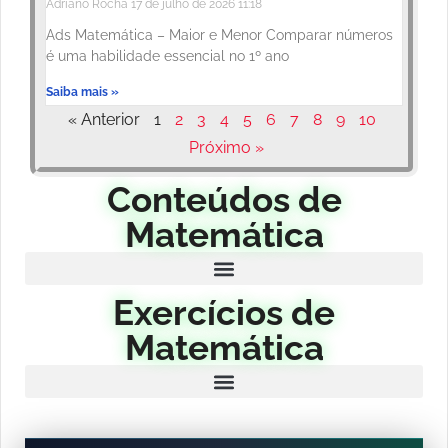
Adriano Rocha
17 de julho de 2026
11:18
Ads Matemática – Maior e Menor Comparar números
é uma habilidade essencial no 1º ano
Saiba mais »
« Anterior
1
2
3
4
5
6
7
8
9
10
Próximo »
Conteúdos de
Matemática
Exercícios de
Matemática