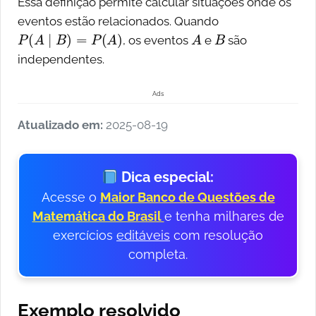
Essa definição permite calcular situações onde os
eventos estão relacionados. Quando
P
(
A
∣
B
)
=
P
(
A
)
A
B
, os eventos
e
são
independentes.
Ads
Atualizado em:
2025-08-19
Dica especial:
Acesse o
Maior Banco de Questões de
Matemática do Brasil
e tenha milhares de
exercícios
editáveis
com resolução
completa.
Exemplo resolvido