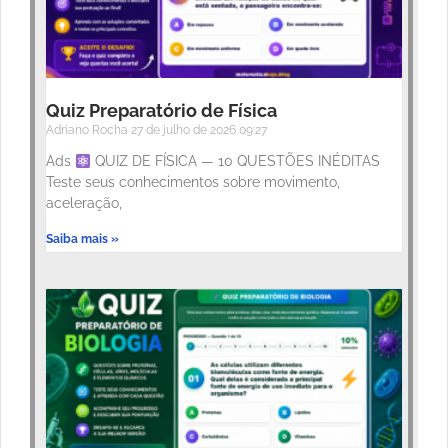
Quiz Preparatório de Física
Adriano Rocha
27 de julho de 2026
09:27
Ads
QUIZ DE FÍSICA — 10 QUESTÕES INÉDITAS
Teste seus conhecimentos sobre movimento,
aceleração,
Saiba mais »