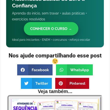
Confiança
Aprenda do início, sem travar • aulas práticas •
exercícios resolvidos
CONHECER O CURSO →
Ideal para iniciantes • ENEM • concursos • reforço escolar
Nos ajude compartilhando esse post
Facebook
WhatsApp
Twitter
Pinterest
Veja também...