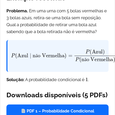
Problema.
Em uma urna com 5 bolas vermelhas e
3 bolas azuis, retira-se uma bola sem reposição.
Qual a probabilidade de retirar uma bola azul
sabendo que a bola retirada não é vermelha?
P
(
Azul
∣
não Vermelha
não Vermelha
)
=
3
8
)
=
3
P
8
(
Azul
=
1
)
P
(
ã
ã
1
Solução:
A probabilidade condicional é
.
Downloads disponíveis (5 PDFs)
PDF 1 – Probabilidade Condicional