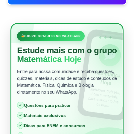
•••
GRUPO GRATUITO NO WHATSAPP
Estude mais com o grupo
Matemática Hoje
Entre para nossa comunidade e receba questões,
Matem
ática
quizzes, materiais, dicas de estudo e conteúdos de
Hoje
Matemática, Física, Química e Biologia
Questões, quizzes,
dicas e materiais
para estudar todos
diretamente no seu WhatsApp.
os dias.
✓
Questões para praticar
✓
Materiais exclusivos
✓
Dicas para ENEM e concursos