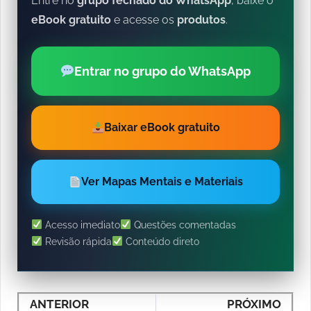
Entre no
grupo fechado do WhatsApp
, baixe o
eBook gratuito
e acesse os
produtos
.
Entrar no grupo do WhatsApp
Baixar eBook gratuito
Ver Mapas Mentais e Materiais
Acesso imediato
Questões comentadas
Revisão rápida
Conteúdo direto
ANTERIOR
PRÓXIMO