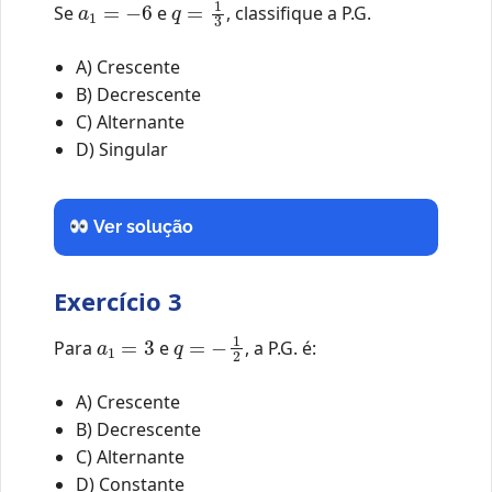
Se
e
, classifique a P.G.
A) Crescente
B) Decrescente
C) Alternante
D) Singular
Ver solução
Exercício 3
a
1
=
3
q
=
−
1
2
Para
e
, a P.G. é:
A) Crescente
B) Decrescente
C) Alternante
D) Constante