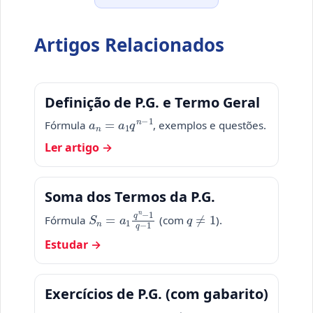
Artigos Relacionados
Definição de P.G. e Termo Geral
a
n
=
a
1
q
n
−
1
Fórmula
, exemplos e questões.
Ler artigo →
Soma dos Termos da P.G.
S
n
=
a
1
q
n
−
1
q
−
1
q
≠
1
Fórmula
(com
).
Estudar →
Exercícios de P.G. (com gabarito)