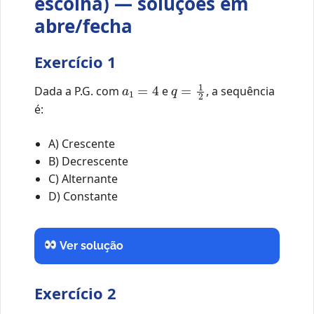
escolha) — soluções em
abre/fecha
Exercício 1
a
1
=
4
q
=
1
2
Dada a P.G. com
e
, a sequência
é:
A) Crescente
B) Decrescente
C) Alternante
D) Constante
Ver solução
Exercício 2
a
1
=
−
6
q
=
1
3