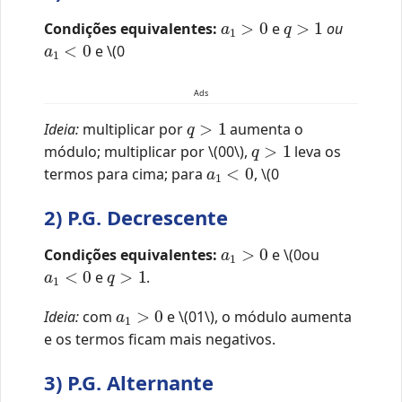
a
1
>
0
q
>
1
Condições equivalentes:
e
ou
a
1
<
0
e \(0
Ads
q
>
1
Ideia:
multiplicar por
aumenta o
q
>
1
módulo; multiplicar por \(0
0\),
leva os
a
1
<
0
termos para cima; para
, \(0
2) P.G. Decrescente
a
1
>
0
Condições equivalentes:
e \(0
ou
a
1
<
0
q
>
1
e
.
a
1
>
0
Ideia:
com
e \(0
1\), o módulo aumenta
e os termos ficam mais negativos.
3) P.G. Alternante