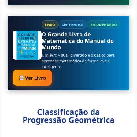
LIVRO
MATEMÁTICA
RECOMENDADO
O Grande Livro de
Matemática do Manual do
Mundo
Um livro visual, divertido e didático para
aprender matemática de forma leve e
inteligente.
Ver Livro
Classificação da
Progressão Geométrica