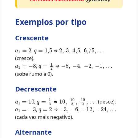
Exemplos por tipo
Crescente
a
1
=
2
q
=
1
,
5
2
,
3
,
4
,
5
,
6
,
75
,
…
,
⇒
(cresce).
a
1
=
−
8
q
=
1
2
−
8
,
−
4
,
−
2
,
−
1
,
…
,
⇒
(sobe rumo a 0).
Decrescente
a
1
=
10
q
=
1
3
10
,
10
3
,
10
9
,
…
,
⇒
(desce).
a
1
=
−
3
q
=
2
−
3
,
−
6
,
−
12
,
−
24
,
…
,
⇒
(cada vez mais negativo).
Alternante