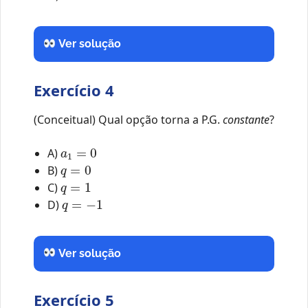
Ver solução
Exercício 4
(Conceitual) Qual opção torna a P.G.
constante
?
a
1
=
0
A)
q
=
0
B)
q
=
1
C)
q
=
−
1
D)
Ver solução
Exercício 5