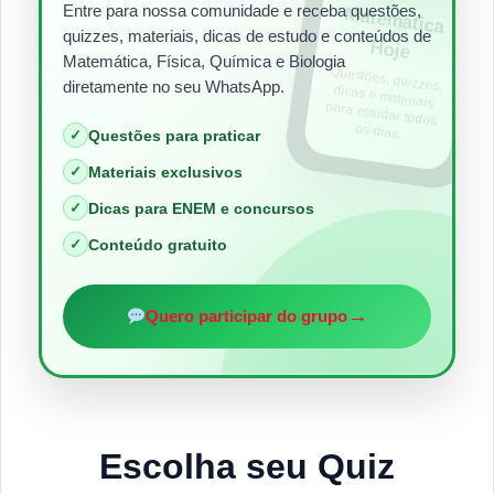
Entre para nossa comunidade e receba questões,
Matem
ática
quizzes, materiais, dicas de estudo e conteúdos de
Hoje
Matemática, Física, Química e Biologia
Questões, quizzes,
dicas e materiais
para estudar todos
diretamente no seu WhatsApp.
os dias.
✓
Questões para praticar
✓
Materiais exclusivos
✓
Dicas para ENEM e concursos
✓
Conteúdo gratuito
→
Quero participar do grupo
Escolha seu Quiz