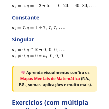
a
1
=
5
q
=
−
2
5
,
−
10
,
20
,
−
40
,
80
,
…
,
⇒
.
Constante
a
1
=
7
q
=
1
7
,
7
,
7
,
…
,
⇒
.
Singular
a
1
=
0
q
∈
R
0
,
0
,
0
,
…
,
⇒
.
a
1
≠
0
q
=
0
a
1
,
0
,
0
,
0
,
…
,
⇒
.
Aprenda visualmente: confira os
Mapas Mentais de Matemática
(P.A.,
P.G., somas, aplicações e muito mais).
Exercícios (com múltipla