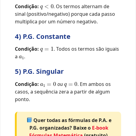
q
<
0
Condição:
. Os termos alternam de
sinal (positivo/negativo) porque cada passo
multiplica por um número negativo.
4) P.G. Constante
q
=
1
Condição:
. Todos os termos são iguais
a
1
a
.
5) P.G. Singular
a
1
=
0
q
=
0
Condição:
ou
. Em ambos os
casos, a sequência zera a partir de algum
ponto.
Quer todas as fórmulas de P.A. e
P.G. organizadas? Baixe o
E-book
Fórmulas Matemática
(gratuito).