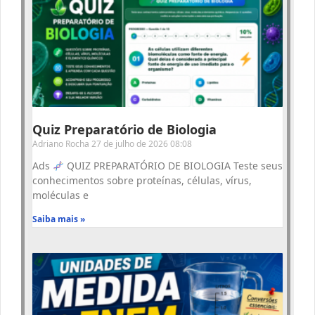
Quiz Preparatório de Biologia
Adriano Rocha
27 de julho de 2026
08:08
Ads
QUIZ PREPARATÓRIO DE BIOLOGIA Teste seus
conhecimentos sobre proteínas, células, vírus,
moléculas e
Saiba mais »