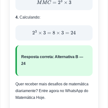
M
M
C
=
2
3
×
3
4.
Calculando:
2
3
×
3
=
8
×
3
=
24
Resposta correta:
Alternativa B —
24
Quer receber mais desafios de matemática
diariamente? Entre agora no WhatsApp do
Matemática Hoje.