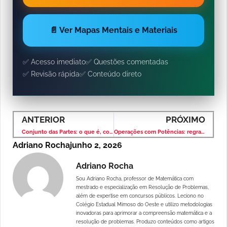
📄 Ver Mapas Mentais e Materiais
✅ Acesso imediato
✅ Questões comentadas
✅ Revisão rápida
✅ Conteúdo direto
ANTERIOR
PRÓXIMO
Conjunto das Partes: o que é, como calcular e exercícios resolvidos
Operações com Potências: regras, propriedades e exercícios resolvidos
Adriano Rocha
junho 2, 2026
Adriano Rocha
Sou Adriano Rocha, professor de Matemática com
mestrado e especialização em Resolução de Problemas,
além de expertise em concursos públicos. Leciono no
Colégio Estadual Mimoso do Oeste e utilizo metodologias
inovadoras para aprimorar a compreensão matemática e a
resolução de problemas. Produzo conteúdos como artigos