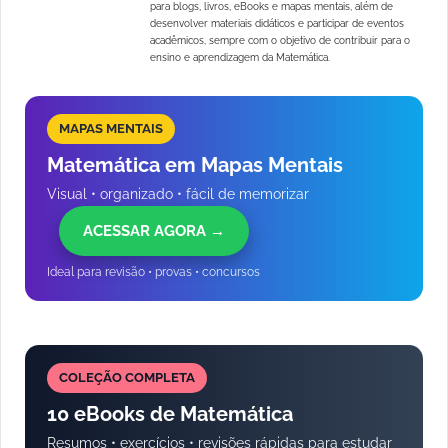
para blogs, livros, eBooks e mapas mentais, além de
desenvolver materiais didáticos e participar de eventos
acadêmicos, sempre com o objetivo de contribuir para o
ensino e aprendizagem da Matemática.
MAPAS MENTAIS
Matemática em Mapas Mentais
Visual • organizado • fácil de memorizar
ACESSAR AGORA →
Ideal para revisão • provas • concursos
COLEÇÃO COMPLETA
10 eBooks de Matemática
Resumos • exercícios • revisões rápidas para estudar