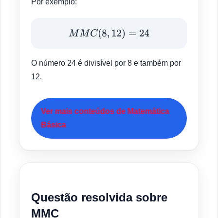
Por exemplo:
M
M
C
(
8
,
12
)
=
24
O número 24 é divisível por 8 e também por
12.
Ver mais conteúdos de Matemática
Básica
Questão resolvida sobre
MMC