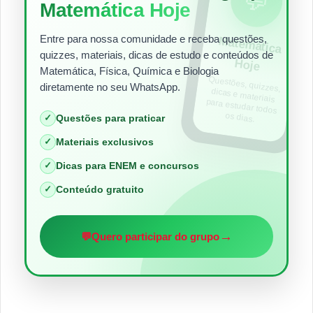
💬
Matemática Hoje
Entre para nossa comunidade e receba questões,
Matem
ática
quizzes, materiais, dicas de estudo e conteúdos de
Hoje
Matemática, Física, Química e Biologia
Questões, quizzes,
dicas e materiais
para estudar todos
diretamente no seu WhatsApp.
os dias.
✓
Questões para praticar
✓
Materiais exclusivos
✓
Dicas para ENEM e concursos
✓
Conteúdo gratuito
→
💬
Quero participar do grupo