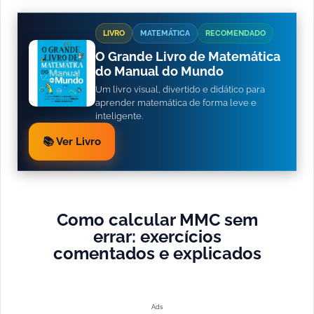
LIVRO
MATEMÁTICA
RECOMENDADO
O Grande Livro de Matemática
do Manual do Mundo
Um livro visual, divertido e didático para
aprender matemática de forma leve e
inteligente.
📚 Ver Livro
Como calcular MMC sem
errar: exercícios
comentados e explicados
Ads