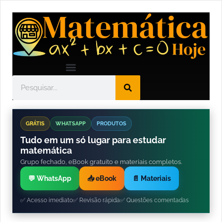
GRÁTIS
WHATSAPP
PRODUTOS
Tudo em um só lugar para estudar
matemática
Grupo fechado, eBook gratuito e materiais completos.
💬 WhatsApp
📥 eBook
📄 Materiais
✅ Acesso imediato
✅ Revisão rápida
✅ Questões comentadas