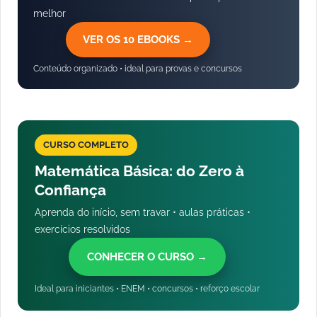
melhor
VER OS 10 EBOOKS →
Conteúdo organizado • ideal para provas e concursos
CURSO COMPLETO
Matemática Básica: do Zero à
Confiança
Aprenda do início, sem travar • aulas práticas •
exercícios resolvidos
CONHECER O CURSO →
Ideal para iniciantes • ENEM • concursos • reforço escolar