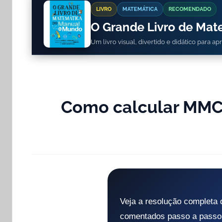
LIVRO
MATEMÁTICA
RECOMENDADO
O Grande Livro de Ma
Um livro visual, divertido e didático para a
Como calcular MMC 
Veja a resolução completa 
comentados passo a passo