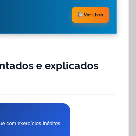
Ver Livro
ntados e explicados
ue com exercícios inéditos