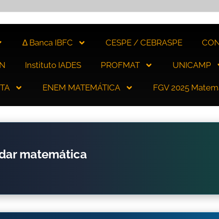
∆ Banca IBFC
CESPE / CEBRASPE
CON
N
Instituto IADES
PROFMAT
UNICAMP
ITA
ENEM MATEMÁTICA
FGV 2025 Matem
udar matemática