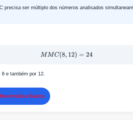
precisa ser múltiplo dos números analisados simultaneam
M
M
C
(
8
,
12
)
=
24
r 8 e também por 12.
 Matemática Básica