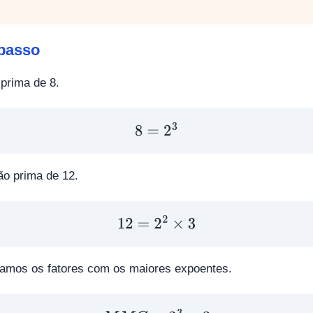
passo
prima de 8.
8
=
2
3
o prima de 12.
12
=
2
2
×
3
amos os fatores com os maiores expoentes.