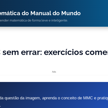
temática do Manual do Mundo
prender matemática de forma leve e inteligente.
sem errar: exercícios come
Ads
da questão da imagem, aprenda o conceito de MMC e pratiq
.