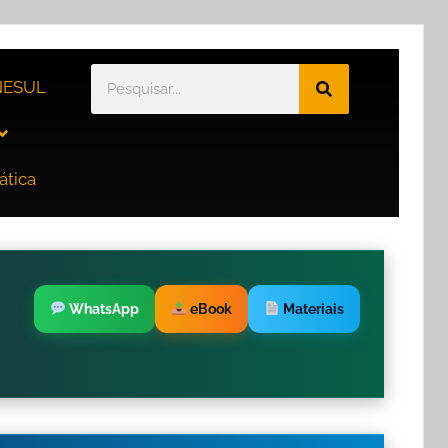
ESUL
ática
WhatsApp
eBook
Materiais