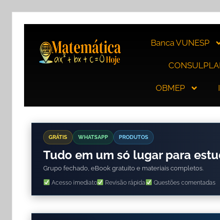
Banca VUNESP
CONSULPLA
OBMEP
GRÁTIS
WHATSAPP
PRODUTOS
Tudo em um só lugar para est
Grupo fechado, eBook gratuito e materiais completos.
Acesso imediato
Revisão rápida
Questões comentadas